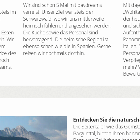
Wir sind schon 5 Mal mit daydreams
Mit day
tels im
verreist. Unser Ziel war stets der
„Wohlta
n
Schwarzwald, wo wir uns mittlerweile
der heu
heimisch fühlen und angesehen werden.
und sic
 Essen
Die Küche sowie das Personal sind
Aufenth
it. Wir
hervorragend. Die heimische Region ist
Panoram
dem
ebenso schön wie die in Spanien. Gerne
Italien
vice des
reisen wir nochmals dorthin.
Persona
noch
Verpfle
reams.
mehr? 
Bewert
Entdecken Sie die natursc
Die Seitentäler wie das Gemste
Bärgunttal, bieten Ihnen herv