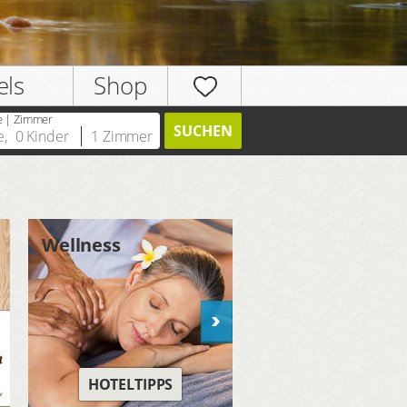
els
Shop
e | Zimmer
SUCHEN
e
,
0
Kinder
1
Zimmer
Wellness
Entdecken Sie
Kärnten
HOTELTIPPS
ZU DEN HOTEL