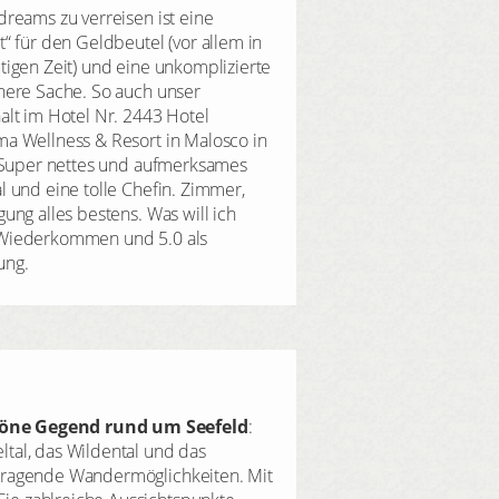
dreams zu verreisen ist eine
Unser daydreams-Urlaub 
t“ für den Geldbeutel (vor allem in
Belvedere war fantastisch
tigen Zeit) und eine unkomplizierte
super, Service vorbildli
here Sache. So auch unser
"Der Gast war hier König"
alt im Hotel Nr. 2443 Hotel
a Wellness & Resort in Malosco in
. Super nettes und aufmerksames
l und eine tolle Chefin. Zimmer,
gung alles bestens. Was will ich
Wiederkommen und 5.0 als
ung.
höne Gegend rund um Seefeld
:
ltal, das Wildental und das
orragende Wandermöglichkeiten. Mit