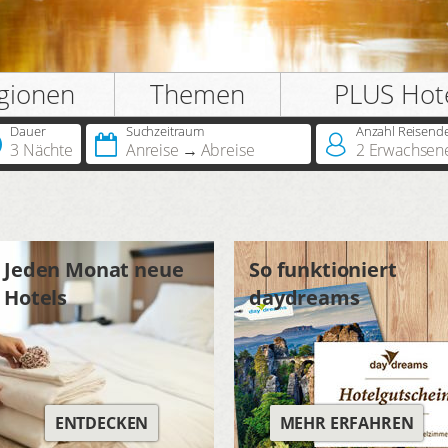
gionen
Themen
PLUS Hot
Dauer
Suchzeitraum
Anzahl Reisend
3 Nächte
Anreise
Abreise
2
Erwachsen
Jeden Monat neue
So funktioniert
Hotels
daydreams
ENTDECKEN
MEHR ERFAHREN