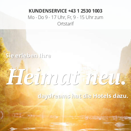
KUNDENSERVICE +43 1 2530 1003
Mo - Do 9 - 17 Uhr, Fr, 9 - 15 Uhr zum
Registrieren
Ortstarif
Anrede
Sie erleben Ihre
Heimat neu.
Sie besitzen bereits eine
Jahreskarte?
Sie besitzen bereits einen
Hotelscheck?
daydreams hat die Hotels dazu.