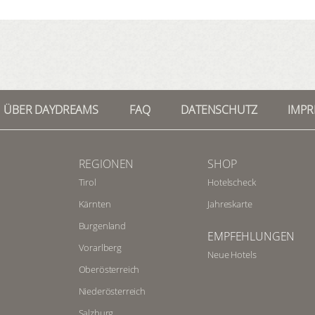
ÜBER DAYDREAMS
FAQ
DATENSCHUTZ
IMP
REGIONEN
SHOP
Tirol
Hotelscheck
Kärnten
Jahreskarte
Burgenland
EMPFEHLUNGEN
Vorarlberg
Neue Hotels
Oberösterreich
Niederösterreich
Salzburg