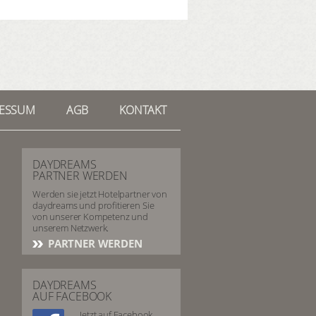
RESSUM
AGB
KONTAKT
DAYDREAMS
PARTNER WERDEN
Werden sie jetzt Hotelpartner von
daydreams und profitieren Sie
von unserer Kompetenz und
unserem Netzwerk.
PARTNER WERDEN
DAYDREAMS
AUF FACEBOOK
Jetzt auf Facebook