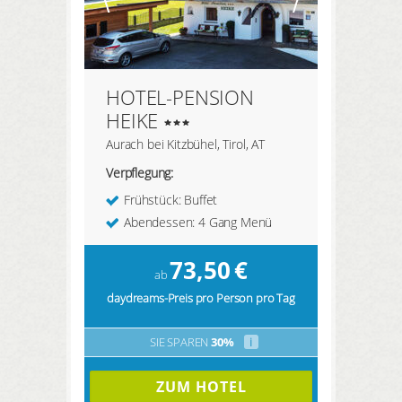
HOTEL-PENSION
HEIKE
Aurach bei Kitzbühel, Tirol, AT
Verpflegung:
Frühstück: Buffet
Abendessen: 4 Gang Menü
73,50
€
ab
daydreams-Preis pro Person pro Tag
SIE SPAREN
30%
i
ZUM HOTEL