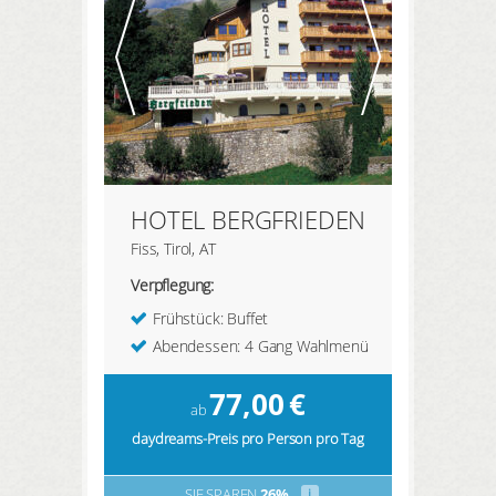
HOTEL BERGFRIEDEN
Fiss, Tirol, AT
Verpflegung:
Frühstück: Buffet
Abendessen: 4 Gang Wahlmenü
77,00
€
ab
daydreams-Preis pro Person pro Tag
SIE SPAREN
26%
i