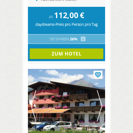
112,00
€
ab
daydreams-Preis pro Person pro Tag
SIE SPAREN
26%
i
ZUM HOTEL