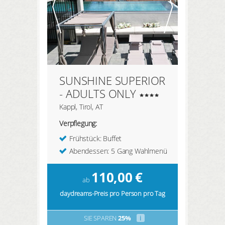
SUNSHINE SUPERIOR
- ADULTS ONLY
Kappl, Tirol, AT
Verpflegung:
Frühstück: Buffet
Abendessen: 5 Gang Wahlmenü
110,00
€
ab
daydreams-Preis pro Person pro Tag
SIE SPAREN
25%
i