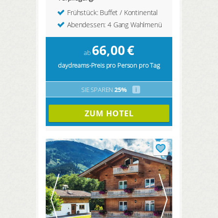
Frühstück: Buffet / Kontinental
Abendessen: 4 Gang Wahlmenü
66,00
€
ab
daydreams-Preis pro Person pro Tag
SIE SPAREN
25%
i
ZUM HOTEL