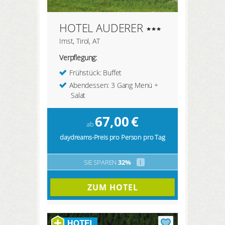
HOTEL AUDERER
Imst, Tirol, AT
Verpflegung:
Frühstück: Buffet
Abendessen: 3 Gang Menü +
Salat
67,00
€
ab
daydreams-Preis pro Person pro Tag
SIE SPAREN
32%
i
ZUM HOTEL