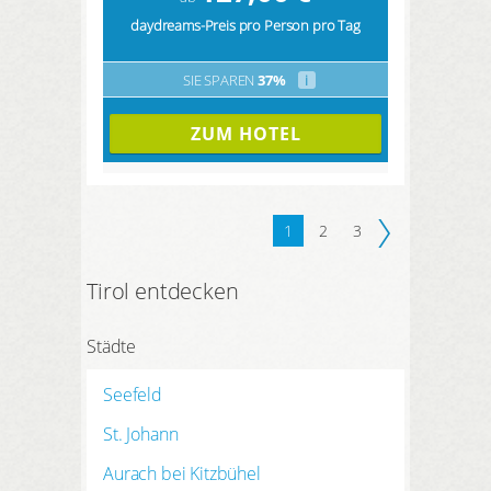
daydreams-Preis pro Person pro Tag
SIE SPAREN
37%
i
ZUM HOTEL
1
2
3
Tirol entdecken
Städte
Seefeld
St. Johann
Aurach bei Kitzbühel