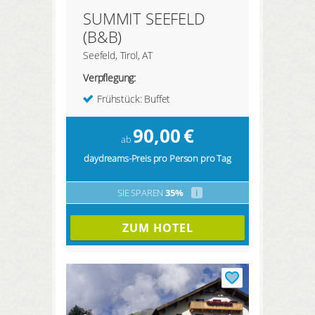
SUMMIT SEEFELD
(B&B)
Seefeld, Tirol, AT
Verpflegung:
Frühstück: Buffet
90,00
€
ab
daydreams-Preis pro Person pro Tag
SIE SPAREN
35%
i
ZUM HOTEL