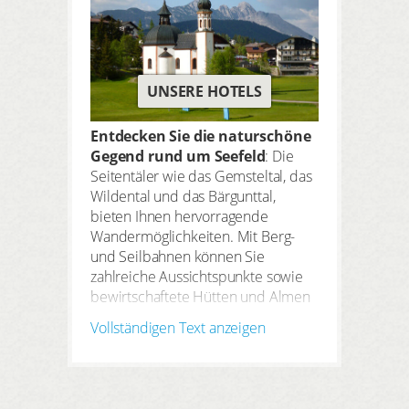
UNSERE HOTELS
Entdecken Sie die naturschöne
Gegend rund um Seefeld
: Die
Seitentäler wie das Gemsteltal, das
Wildental und das Bärgunttal,
bieten Ihnen hervorragende
Wandermöglichkeiten. Mit Berg-
und Seilbahnen können Sie
zahlreiche Aussichtspunkte sowie
bewirtschaftete Hütten und Almen
erreichen. Im Winter bietet das
Vollständigen Text anzeigen
Kleinwalsertal
alles, was das
Wintersportlerherz begehrt
:
Skipisten aller Schwierigkeitsgrade,
42 Kilometer Langlaufloipen und