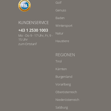
Golf
Seekirchl und die Pfarrkirche St.
Oswald, den Kalvarienberg, das
Genuss
Ganghofermuseum, den
Baden
Bienenlehrpfad, den
KUNDENSERVICE
Kulturwanderweg oder die Porta
Wintersport
+43 1 2530 1003
Claudia. Für einen Ausflug bieten
Natur
Mo - Do 9 - 17 Uhr, Fr, 9 -
sich Telfs, Innsbruck, Garmisch-
15 Uhr
Partenkirchen und Reutte an.
Haustiere
zum Ortstarif
REGIONEN
Tirol
Kärnten
Burgenland
Vorarlberg
Oberösterreich
Niederösterreich
Salzburg