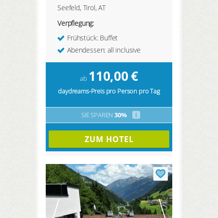
Seefeld, Tirol, AT
Verpflegung:
Frühstück: Buffet
Abendessen: all inclusive
110,00
€
ab
daydreams-Preis pro Person pro Tag
SIE SPAREN
30%
i
ZUM HOTEL