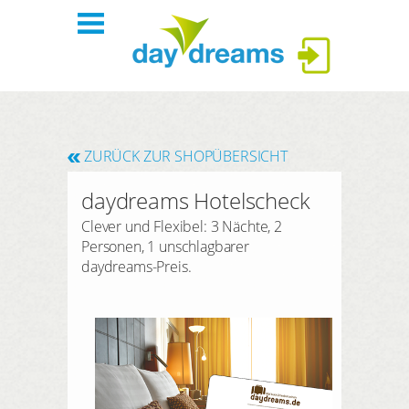
Einloggen
Startseite
Regionen
ZURÜCK ZUR SHOPÜBERSICHT
daydreams Hotelscheck
Themen
ANMELDEN
Clever und Flexibel: 3 Nächte, 2
Personen, 1 unschlagbarer
PLUS Hotels
Passwort vergessen?
daydreams-Preis.
Shop