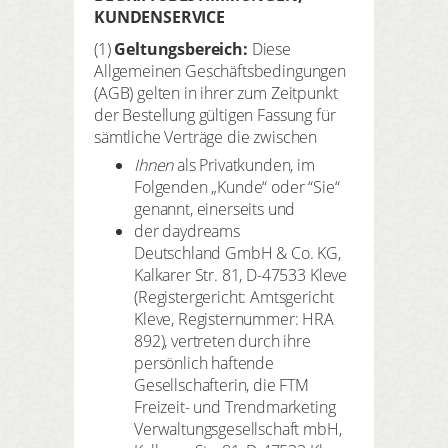
HIER REGISTRIEREN
ANMELDEN
KUNDENSERVICE
SUCHEN
(1)
Geltungsbereich:
Diese
Allgemeinen Geschäftsbedingungen
(AGB) gelten in ihrer zum Zeitpunkt
der Bestellung gültigen Fassung für
sämtliche Verträge die zwischen
Ihnen
als Privatkunden, im
Folgenden „Kunde“ oder “Sie“
genannt, einerseits und
der daydreams
Deutschland GmbH & Co. KG,
Kalkarer Str. 81, D-47533 Kleve
(Registergericht: Amtsgericht
Kleve, Registernummer: HRA
892), vertreten durch ihre
persönlich haftende
Gesellschafterin, die FTM
Freizeit- und Trendmarketing
Verwaltungsgesellschaft mbH,