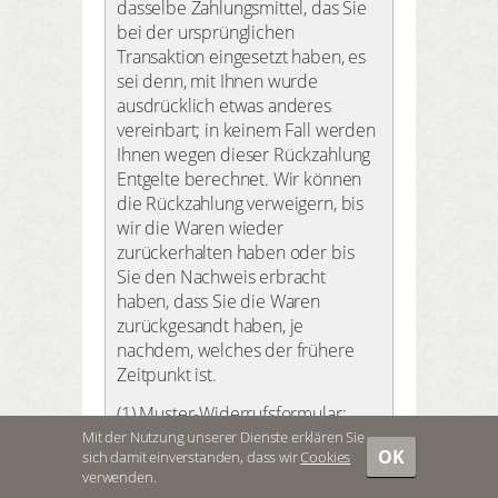
dasselbe Zahlungsmittel, das Sie
bei der ursprünglichen
Transaktion eingesetzt haben, es
sei denn, mit Ihnen wurde
ausdrücklich etwas anderes
vereinbart; in keinem Fall werden
Ihnen wegen dieser Rückzahlung
Entgelte berechnet. Wir können
die Rückzahlung verweigern, bis
wir die Waren wieder
zurückerhalten haben oder bis
Sie den Nachweis erbracht
haben, dass Sie die Waren
zurückgesandt haben, je
nachdem, welches der frühere
Zeitpunkt ist.
(1) Muster-Widerrufsformular:
Über das Muster-
Mit der Nutzung unserer Dienste erklären Sie
OK
sich damit einverstanden, dass wir
Cookies
Widerrufsformular informieren
verwenden.
wir Sie nach der gesetzlichen