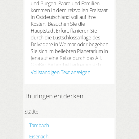
und Burgen. Paare und Familien
kommen in dem reizvollen Freistaat
in Ostdeutschland voll auf ihre
Kosten. Besuchen Sie die
Hauptstadt Erfurt, flanieren Sie
durch die Lustschlossanlage des
Belvedere in Weimar oder begeben
Sie sich im beliebten Planetarium in
Jena auf eine Reise durch das All.
Großer Beliebtheit erfreuen sich
zudem die Lutherstadt Eisenach mit
Vollständigen Text anzeigen
der Wartburg, der sagenumwobene
Thüringer Wald sowie das
mittelalterliche Zentrum von
Thüringen entdecken
Altenburg.
Städte
Facettenreiche
Wellnessangebote in
Tambach
Thüringen
Eisenach