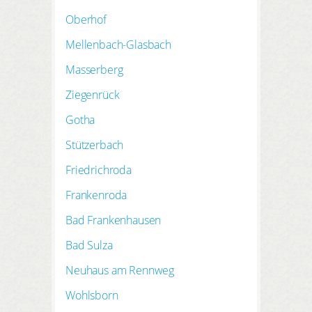
Während Ihres
Oberhof
Wochenendurlaubs
in
Ostdeutschland kommen Sie
Mellenbach-Glasbach
vielerorts in den Genuss
wohltuender Anwendungen. Nach
Masserberg
einer ausgiebigen Sightseeingtour
Ziegenrück
durch Eisenach lädt das aquaplex
zum Bade- und Spa-Vergnügen ein.
Gotha
Kurbeln Sie zunächst mit einem
Aerobikkurs den Kreislauf an, um
Stützerbach
sich danach mit einem Gang in die
Friedrichroda
großzügige
Wellnesslandschaft
zu belohnen. Unter den geschulten
Frankenroda
Händen des professionellen
Bad Frankenhausen
Personals genießen Sie
entspannende Behandlungen.
Bad Sulza
Gönnen Sie sich eine Gesichts-
oder Ganzkörpermassage oder
Neuhaus am Rennweg
probieren Sie etwas Neues aus, wie
Wohlsborn
eine Ölbürstung. Ins Schwitzen