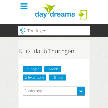
Einloggen
Ort | Hotel | Hotelnummer
Startseite
Regionen
Passende Orte
Kurzurlaub Thüringen
Passende Regionen
Themen
ANMELDEN
Dauer
PLUS Hotels
Passwort vergessen?
3 Nächte
Thüringen
3 Nächte
Suchzeitraum
Shop
2 Erwachsene
1 Zimmer
Anreise
Abreise
Anzahl Reisende | Zimmer
Sortierung
2
Erwachsene
,
0
Kinder
1
Zimmer
SUCHEN