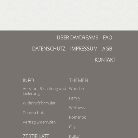
erhalten Sie einzigartige Einblicke in
die Wipfelregion und sehen mit
etwas Glück einen der scheuen
Waldbewohner, wie etwa ein
quirliges Eichhörnchen oder ein
großäugiges Käuzchen.
ÜBER DAYDREAMS
FAQ
Falls Sie die Nähe zum Boden
DATENSCHUTZ
IMPRESSUM
AGB
bevorzugen, stehen Ihnen während
des
Kurzurlaubs in Thüringen
KONTAKT
beliebte Touren beispielsweise
durch die Rhön, den Südharz oder
das Schiefergebirge zur Wahl.
INFO
THEMEN
Besonders spannend gestaltet sich
Versand, Bezahlung und
Wandern
die Wanderung zum
Lieferung
Family
sagenumwobenen Kyffhäuser.
Widerrufsformular
Losgehen kann es z.B. in Bad Anger,
Wellness
Datenschutz
wo Sie sich zunächst mit einem
Romantik
Spaziergang durch den liebevoll
Vertrag widerrufen
anlegten Kurpark warmlaufen.
City
Weiter führt Sie der Kyffhäuserweg
ZERTIFIKATE
Kultur