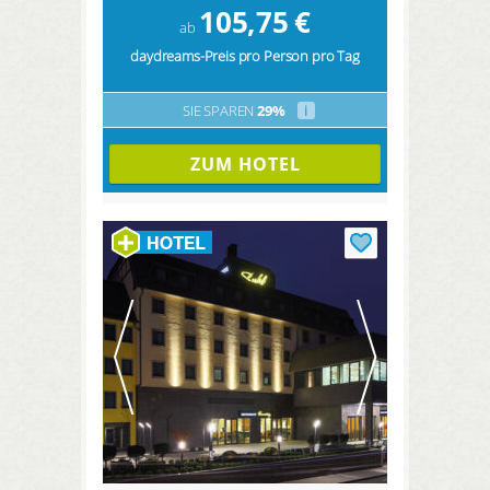
105,75
€
ab
daydreams-Preis pro Person pro Tag
SIE SPAREN
29%
i
ZUM HOTEL