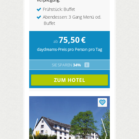
Frühstück: Buffet
Abendessen: 3 Gang Menü od.
Buffet
75,50
€
ab
daydreams-Preis pro Person pro Tag
SIE SPAREN
34%
i
ZUM HOTEL