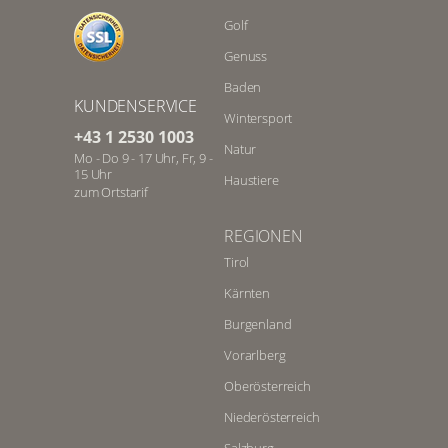
vorbei am Schloss Hoheneck und
Golf
hinein in die urige Kulisse knorriger
Wälder, üppig blühender
Genuss
Blumenwiesen und entlang tiefer
Baden
Felsschluchten. Auf dem
KUNDENSERVICE
Kulpenberg thront das Kyffhäuser-
Wintersport
+43 1 2530 1003
Denkmal, das sich majestätisch
Natur
Mo - Do 9 - 17 Uhr, Fr, 9 -
über die Region erhebt. Darunter
15 Uhr
Haustiere
lädt die
Barbarossa-Höhle
zum
zum Ortstarif
Rundgang in eine märchenhaften
unterirdische Welt ein.
REGIONEN
Tirol
Die facettenreichen
Kärnten
Kulturperlen Thüringens
Burgenland
Kulturinteressierte erfreuen sich an
Vorarlberg
prächtigen Gotteshäusern, wie dem
Erfurter Dom
, der Marienkirche in
Oberösterreich
Gera-Untermhaus und dem
Niederösterreich
Sakralbau St. Salvador in Gera.