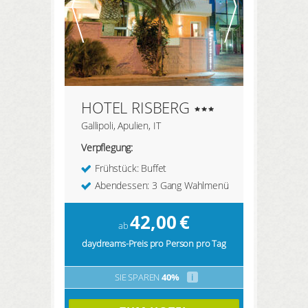
HOTEL RISBERG
Gallipoli, Apulien, IT
Verpflegung:
Frühstück: Buffet
Abendessen: 3 Gang Wahlmenü
42,00
€
ab
daydreams-Preis pro Person pro Tag
SIE SPAREN
40%
i