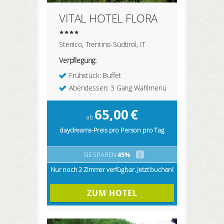
VITAL HOTEL FLORA
Stenico, Trentino-Südtirol, IT
Verpflegung:
Frühstück: Buffet
Abendessen: 3 Gang Wahlmenü
65,00
€
ab
daydreams-Preis pro Person pro Tag
SIE SPAREN
45%
i
Nur noch 2 Zimmer verfügbar. Jetzt buchen!
ZUM HOTEL