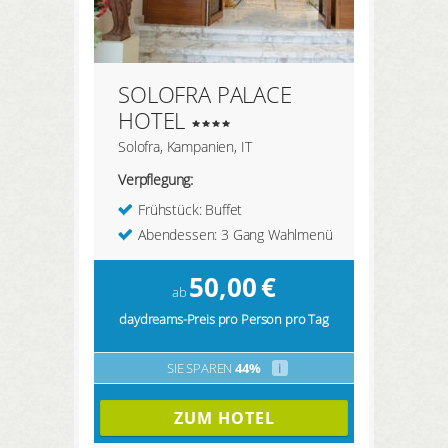
SOLOFRA PALACE
HOTEL
Solofra, Kampanien, IT
Verpflegung:
Frühstück: Buffet
Abendessen: 3 Gang Wahlmenü
50,00
€
ab
daydreams-Preis pro Person pro Tag
SIE SPAREN
44%
i
ZUM HOTEL