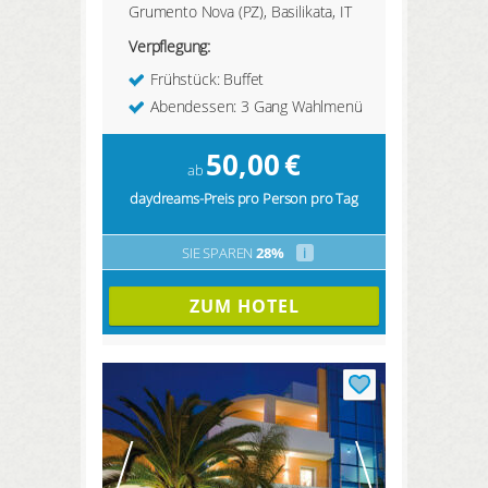
Grumento Nova (PZ), Basilikata, IT
Verpflegung:
Frühstück: Buffet
Abendessen: 3 Gang Wahlmenü
50,00
€
ab
daydreams-Preis pro Person pro Tag
SIE SPAREN
28%
i
ZUM HOTEL