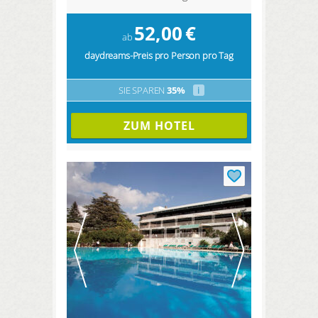
52,00
€
ab
daydreams-Preis pro Person pro Tag
SIE SPAREN
35%
i
ZUM HOTEL