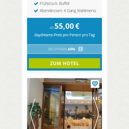
Frühstück: Buffet
Abendessen: 4 Gang Wahlmenü
55,00
€
ab
daydreams-Preis pro Person pro Tag
SIE SPAREN
43%
i
ZUM HOTEL