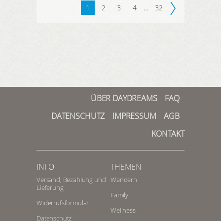
1
2
3
4
…
32
ÜBER DAYDREAMS
FAQ
DATENSCHUTZ
IMPRESSUM
AGB
KONTAKT
INFO
THEMEN
Versand, Bezahlung und
Wandern
Lieferung
Family
Widerrufsformular
Wellness
Datenschutz