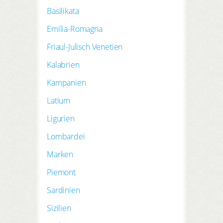
HIER REGISTRIEREN
ANMELDEN
Basilikata
Emilia-Romagna
Friaul-Julisch Venetien
Kalabrien
Kampanien
Latium
Ligurien
Lombardei
Marken
Piemont
Sardinien
Sizilien