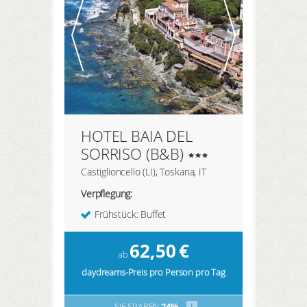
HOTEL BAIA DEL
SORRISO (B&B)
Castiglioncello (LI), Toskana, IT
Verpflegung:
Frühstück: Buffet
62,50
€
ab
daydreams-Preis pro Person pro Tag
SIE SPAREN
24%
i