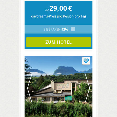
29,00
€
ab
daydreams-Preis pro Person pro Tag
SIE SPAREN
42%
i
ZUM HOTEL