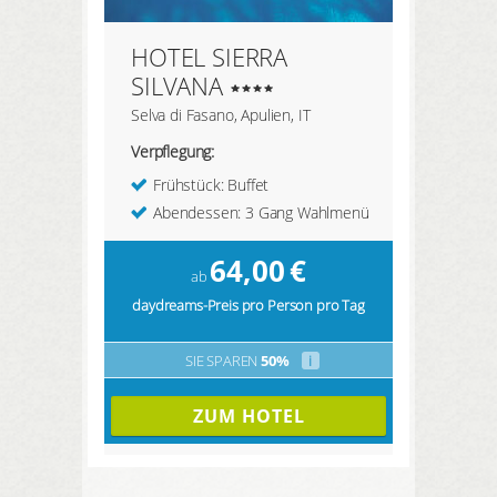
HOTEL SIERRA
SILVANA
Selva di Fasano, Apulien, IT
Verpflegung:
Frühstück: Buffet
Abendessen: 3 Gang Wahlmenü
64,00
€
ab
daydreams-Preis pro Person pro Tag
SIE SPAREN
50%
i
ZUM HOTEL