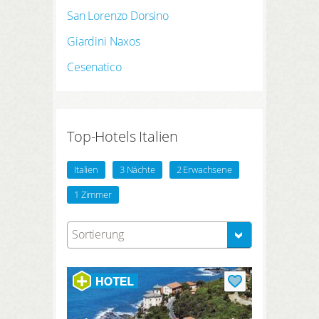
San Lorenzo Dorsino
Giardini Naxos
Cesenatico
Top-Hotels Italien
Italien
3 Nächte
2 Erwachsene
1 Zimmer
Sortierung