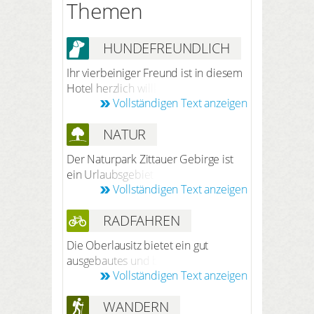
Themen
HUNDEFREUNDLICH
Ihr vierbeiniger Freund ist in diesem
Hotel herzlich willkommen. Nach
Vollständigen Text anzeigen
vorheriger Anmeldung bei der
Reservierung beträgt der Preis 6
NATUR
Euro pro Hund/Nacht (ohne Futter).
Ihr Hund darf Sie ins Restaurant und
Der Naturpark Zittauer Gebirge ist
alle öffentliche Räume begleiten.
ein Urlaubsgebiet in der Oberlausitz
Vollständigen Text anzeigen
und gilt als 100. Naturpark
Deutschlands. Hier befinden sich
RADFAHREN
zahlreiche Kur- und Erholungsorte, in
denen Sie sich entspannen und die
Die Oberlausitz bietet ein gut
Natur genießen können. Das Zittauer
ausgebautes und beschildertes
Gebirge erwartet Sie mit einer
Vollständigen Text anzeigen
Radwegenetz, welche Sie auf
vielfältigen und traumhaften
verkehrsarmen Straßen, Radwegen
Landschaft. Tausende Besucher
WANDERN
und leicht befahrbaren Feld- und
wollen die artenreiche Pflanzen-