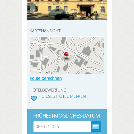
HIER REGISTRIEREN
ANMELDEN
SUCHEN
KARTENANSICHT
Route berechnen
HOTELBEWERTUNG
DIESES HOTEL
MERKEN
FRÜHESTMÖGLICHES DATUM