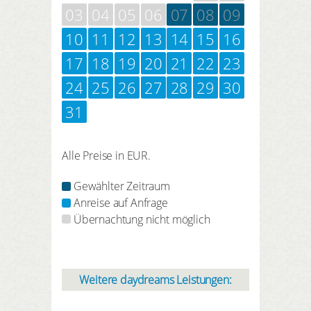
03
04
05
06
07
08
09
10
11
12
13
14
15
16
17
18
19
20
21
22
23
24
25
26
27
28
29
30
31
Alle Preise in EUR.
Gewählter Zeitraum
Anreise auf Anfrage
Übernachtung nicht möglich
Weitere daydreams Leistungen: