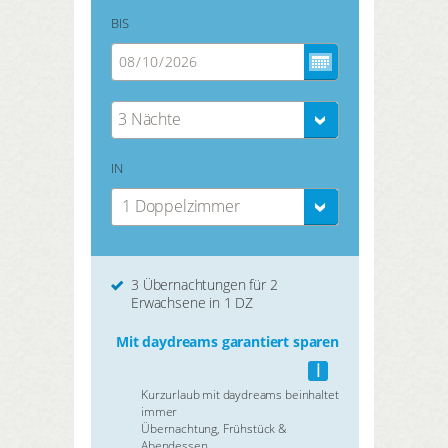
BIS
3 Nächte
IN
1 Doppelzimmer
3 Übernachtungen für 2
Erwachsene in 1 DZ
Mit daydreams garantiert sparen
i
Kurzurlaub mit daydreams beinhaltet
immer
Übernachtung, Frühstück &
Abendessen.