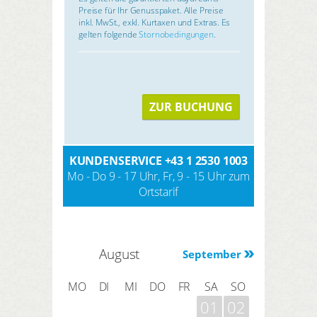
Preise für Ihr Genusspaket. Alle Preise
inkl. MwSt., exkl. Kurtaxen und Extras. Es
gelten folgende
Stornobedingungen
.
ZUR BUCHUNG
KUNDENSERVICE
+43 1 2530 1003
Mo - Do 9 - 17 Uhr, Fr, 9 - 15 Uhr zum
Ortstarif
August
September
MO
DI
MI
DO
FR
SA
SO
01
02