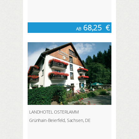
68,25
€
AB
LANDHOTEL OSTERLAMM
Grünhain-Beierfeld, Sachsen, DE