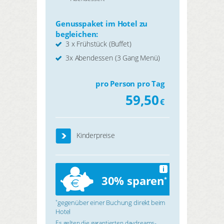
Genusspaket im Hotel zu
begleichen:
3 x Frühstück (Buffet)
3x Abendessen (3 Gang Menü)
pro Person pro Tag
59,50
€
Kinderpreise
i
30% sparen
*
gegenüber einer Buchung direkt beim
*
Hotel
Es gelten die garantierten daydreams-