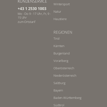
KUNDENSERVICE
Wintersport
+43 1 2530 1003
Natur
Mo - Do 9 - 17 Uhr, Fr, 9 -
15 Uhr
Haustiere
zum Ortstarif
REGIONEN
Tirol
Kärnten
Burgenland
Vorarlberg
Oberösterreich
Niederösterreich
Salzburg
Bayern
Baden-Württemberg
Südtirol