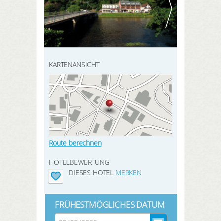
HIER REGISTRIEREN
ANMELDEN
SUCHEN
KARTENANSICHT
Route berechnen
HOTELBEWERTUNG
DIESES HOTEL
MERKEN
FRÜHESTMÖGLICHES DATUM