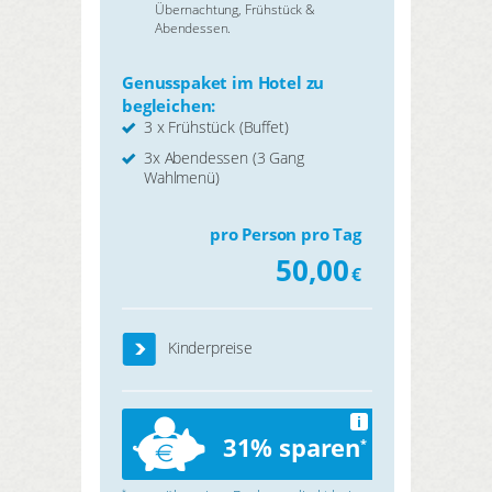
Übernachtung, Frühstück &
Abendessen.
Genusspaket im Hotel zu
begleichen:
3 x Frühstück (Buffet)
3x Abendessen (3 Gang
Wahlmenü)
pro Person pro Tag
50,00
€
Kinderpreise
i
31% sparen
*
*