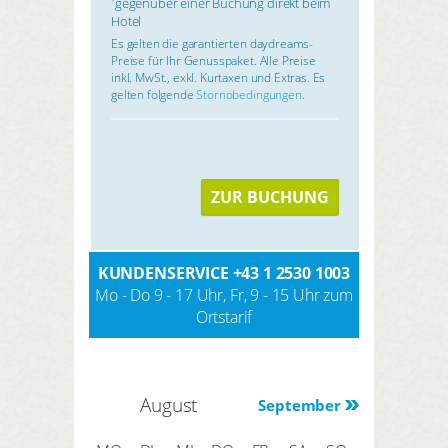
gegenüber einer Buchung direkt beim
Hotel
Es gelten die garantierten daydreams-
Preise für Ihr Genusspaket. Alle Preise
inkl. MwSt., exkl. Kurtaxen und Extras. Es
gelten folgende
Stornobedingungen
.
ZUR BUCHUNG
KUNDENSERVICE
+43 1 2530 1003
Mo - Do 9 - 17 Uhr, Fr, 9 - 15 Uhr zum
Ortstarif
August
September