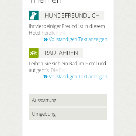
HUNDEFREUNDLICH
Ihr vierbeiniger Freund ist in diesem
Hotel herzlich willkommen. Nach
Vollständigen Text anzeigen
vorheriger Anmeldung bei der
Reservierung beträgt der Preis 6 €
RADFAHREN
pro Hund/Nacht (ohne Futter).
Leihen Sie sich ein Rad im Hotel und
auf geht’s: Die Fahrradrouten rund
Vollständigen Text anzeigen
um Ziegenrück führen Sie entlang
des idyllischen Saale-Ufers in der
größten Stauseeregion Deutschlands
und durch ruhige Waldlandschaften
Ausstattung
mit romantischen Ausblicken. Mit
derzeit 17 Radrouten steht
Umgebung
Freizeitsportlern und Aktivurlaubern
vor Ort ein großes und sehr
abwechslungsreiches Angebot zur