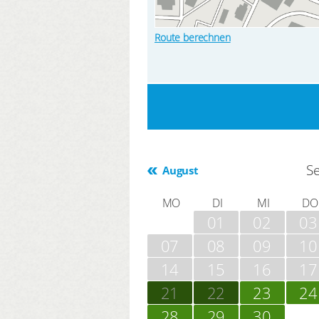
Route berechnen
S
August
MO
DI
MI
DO
01
02
03
07
08
09
10
14
15
16
17
21
22
23
24
28
29
30