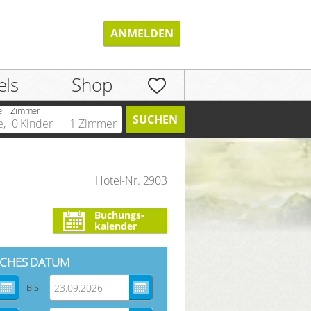
ANMELDEN
els
Shop
e | Zimmer
SUCHEN
e
,
0
Kinder
1
Zimmer
Hotel-Nr. 2903
REGISTRIEREN
Buchungs-
kalender
CHES DATUM
BIS