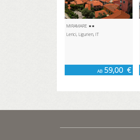
MIRAMARE
Lerici, Ligurien, IT
59,00
€
AB