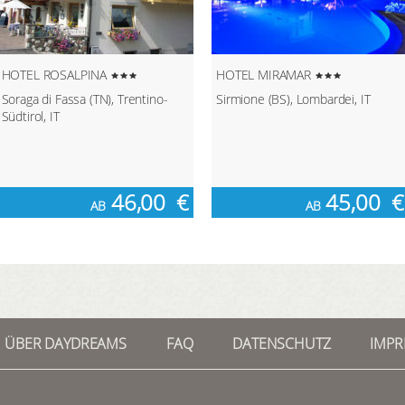
HOTEL ROSALPINA
HOTEL MIRAMAR
Soraga di Fassa (TN), Trentino-
Sirmione (BS), Lombardei, IT
Südtirol, IT
46,00
€
45,00
€
AB
AB
ÜBER DAYDREAMS
FAQ
DATENSCHUTZ
IMP