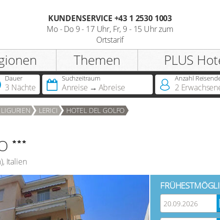
KUNDENSERVICE +43 1 2530 1003
Mo - Do 9 - 17 Uhr, Fr, 9 - 15 Uhr zum
Registrieren
Ortstarif
gionen
Themen
PLUS Hot
Anrede
Dauer
Suchzeitraum
Anzahl Reisend
3 Nächte
Anreise
Abreise
2
Erwachsen
Sie besitzen bereits eine
LIGURIEN
LERICI
HOTEL DEL GOLFO
Jahreskarte?
O
Sie besitzen bereits einen
Hotelscheck?
n
),
Italien
FRÜHESTMÖGLI