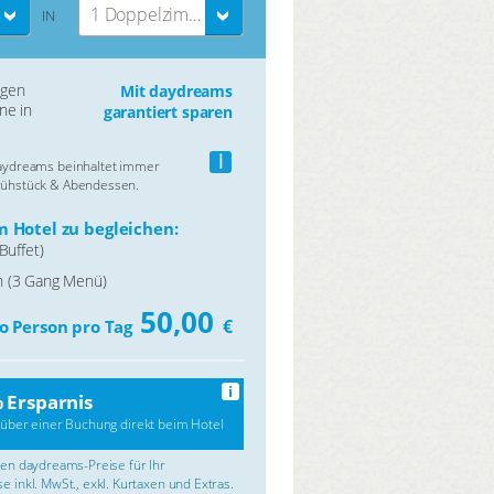
1 Doppelzimmer
IN
ngen
Mit daydreams
ne in
garantiert sparen
i
daydreams beinhaltet immer
rühstück & Abendessen.
 Hotel zu begleichen:
Buffet)
 (3 Gang Menü)
50,00
€
o Person pro Tag
i
 Ersparnis
über einer Buchung direkt beim Hotel
rten daydreams-Preise für Ihr
e inkl. MwSt., exkl. Kurtaxen und Extras.