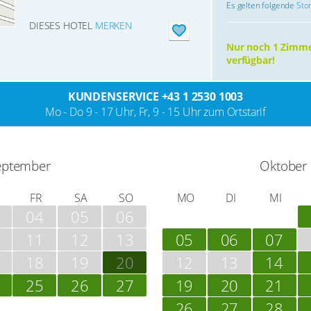
Es gelten folgende
Sto
DIESES HOTEL
MERKEN
Nur noch 1 Zimm
verfügbar!
KUNDENSERVICE +43 1 2530 1003
Mo - Do 9 - 17 Uhr, Fr, 9 - 15 Uhr zum Ortstarif
eptember
Oktober
FR
SA
SO
MO
DI
MI
04
05
06
11
12
13
05
06
07
18
19
20
12
13
14
25
26
27
19
20
21
26
27
28