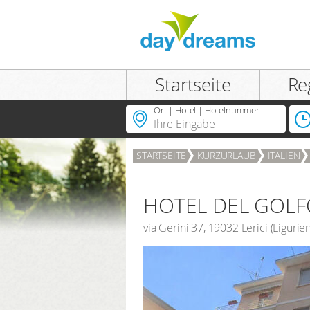
Einloggen
Startseite
Re
Ort | Hotel | Hotelnummer
STARTSEITE
KURZURLAUB
ITALIEN
ANMELDEN
Passwort vergessen?
HOTEL DEL GOLF
via Gerini 37
,
19032
Lerici
(
Ligurie