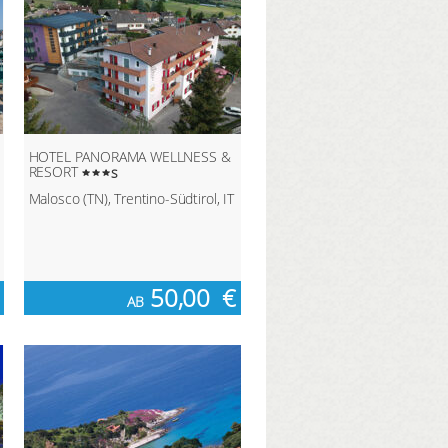
HOTEL PANORAMA WELLNESS &
RESORT
s
Malosco (TN), Trentino-Südtirol, IT
50,00
€
AB