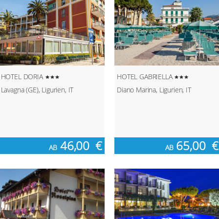
HOTEL DORIA
HOTEL GABRIELLA
Lavagna (GE), Ligurien, IT
Diano Marina, Ligurien, IT
46,00
€
65,00
€
AB
AB