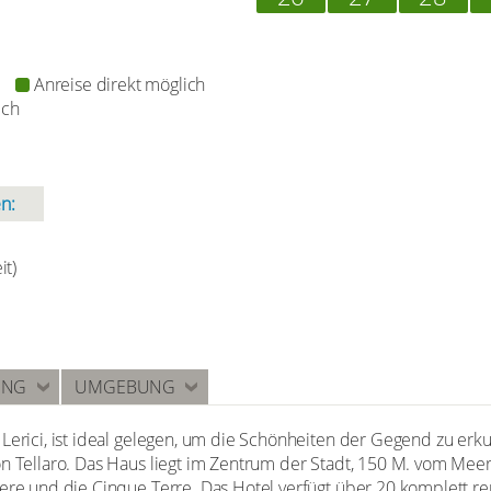
Anreise direkt möglich
ich
n:
it)
UNG
UMGEBUNG
 Lerici, ist ideal gelegen, um die Schönheiten der Gegend zu er
n Tellaro. Das Haus liegt im Zentrum der Stadt, 150 M. vom Meer 
nere und die Cinque Terre. Das Hotel verfügt über 20 komplett r