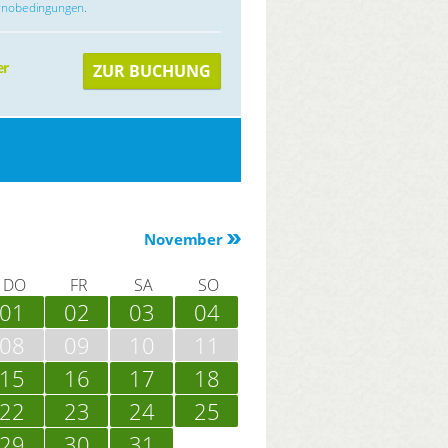
rnobedingungen
.
er
ZUR BUCHUNG
November
DO
FR
SA
SO
01
02
03
04
08
09
10
11
15
16
17
18
22
23
24
25
29
30
31