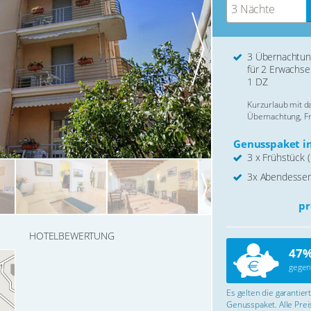
3 Nächte
3 Übernachtu
für 2 Erwachse
1 DZ
Kurzurlaub mit 
Übernachtung, F
Genusspaket im
3 x Frühstück (
3x Abendessen
pr
HOTELBEWERTUNG
47%
gegen
Es gelten die garantie
Genusspaket. Alle Preis