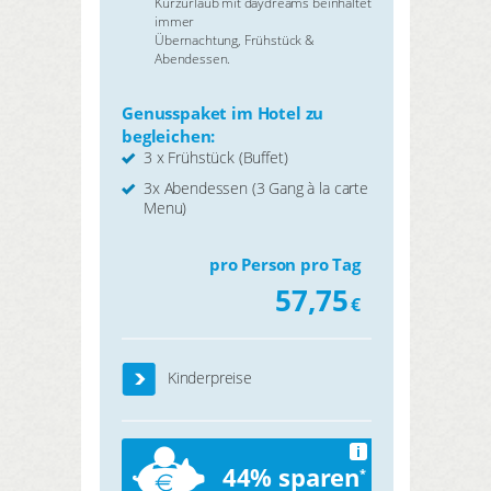
Kurzurlaub mit daydreams beinhaltet
immer
Übernachtung, Frühstück &
Abendessen.
Genusspaket im Hotel zu
begleichen:
3 x Frühstück (Buffet)
3x Abendessen (3 Gang à la carte
Menu)
pro Person pro Tag
57,75
€
Kinderpreise
i
44% sparen
*