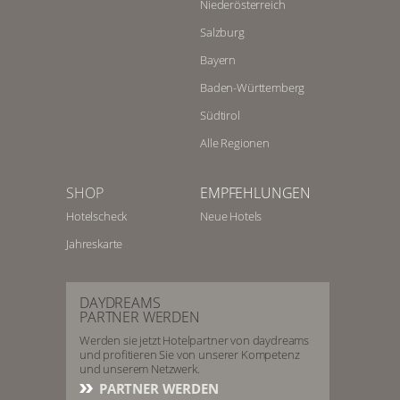
Niederösterreich
Salzburg
Bayern
Baden-Württemberg
Südtirol
Alle Regionen
SHOP
EMPFEHLUNGEN
Hotelscheck
Neue Hotels
Jahreskarte
DAYDREAMS
PARTNER WERDEN
Werden sie jetzt Hotelpartner von daydreams
und profitieren Sie von unserer Kompetenz
und unserem Netzwerk.
PARTNER WERDEN