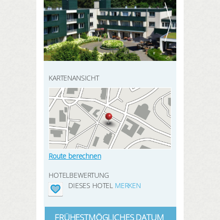
HIER REGISTRIEREN
ANMELDEN
SUCHEN
KARTENANSICHT
Route berechnen
HOTELBEWERTUNG
DIESES HOTEL
MERKEN
FRÜHESTMÖGLICHES DATUM