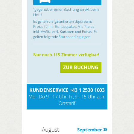
gegenüber einer Buchung direkt beim
*
Hotel
Es gelten die garantierten daydreams-
Preise für Ihr Genusspaket. Alle Preise
inkl. MwSt., exkl. Kurtaxen und Extras. Es
gelten folgende
Stornobedingungen
.
Nur noch 115 Zimmer verfügbar!
ZUR BUCHUNG
KUNDENSERVICE
+43 1 2530 1003
Mo - Do 9 - 17 Uhr, Fr, 9 - 15 Uhr zum
Ortstarif
August
September