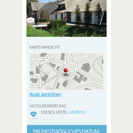
HIER REGISTRIEREN
ANMELDEN
SUCHEN
KARTENANSICHT
Route berechnen
HOTELBEWERTUNG
DIESES HOTEL
MERKEN
FRÜHESTMÖGLICHES DATUM