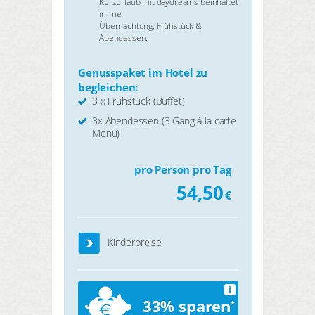
Kurzurlaub mit daydreams beinhaltet
immer
Übernachtung, Frühstück &
Abendessen.
Genusspaket im Hotel zu
begleichen:
3 x Frühstück (Buffet)
3x Abendessen (3 Gang à la carte
Menu)
pro Person pro Tag
54,50
€
Kinderpreise
i
33% sparen
*