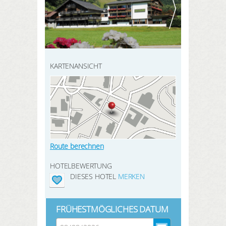
HIER REGISTRIEREN
ANMELDEN
SUCHEN
KARTENANSICHT
Route berechnen
HOTELBEWERTUNG
DIESES HOTEL
MERKEN
FRÜHESTMÖGLICHES DATUM