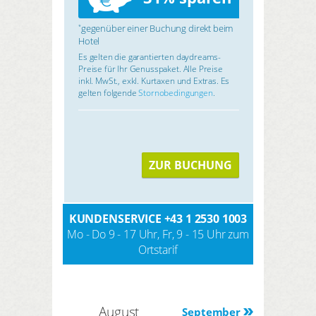
gegenüber einer Buchung direkt beim
*
Hotel
Es gelten die garantierten daydreams-
Preise für Ihr Genusspaket. Alle Preise
inkl. MwSt., exkl. Kurtaxen und Extras. Es
gelten folgende
Stornobedingungen
.
ZUR BUCHUNG
KUNDENSERVICE
+43 1 2530 1003
Mo - Do 9 - 17 Uhr, Fr, 9 - 15 Uhr zum
Ortstarif
August
September