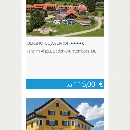
BERGHOTEL JÄGERHOF
s
Isny im Allgäu, Baden-Württemberg, DE
115,00
€
AB