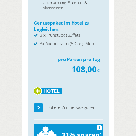
Übernachtung, Frühstück &
Abendessen.
Genusspaket im Hotel zu
begleichen:
3 x Frühstück (Buffet)
3x Abendessen (5-Gang Menü)
pro Person pro Tag
108,00
€
Höhere Zimmerkategorien
i
31% sparen
*