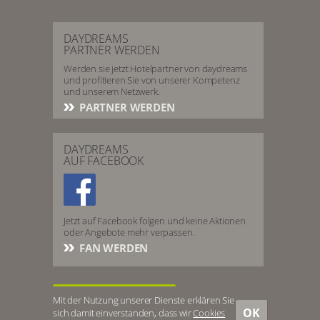
DAYDREAMS
PARTNER WERDEN
Werden sie jetzt Hotelpartner von daydreams
und profitieren Sie von unserer Kompetenz
und unserem Netzwerk.
PARTNER WERDEN
DAYDREAMS
AUF FACEBOOK
Jetzt auf Facebook folgen und keine Aktionen
oder Angebote mehr verpassen.
FAN WERDEN
ZUM HOTELSERVICE
Mit der Nutzung unserer Dienste erklären Sie
OK
sich damit einverstanden, dass wir
Cookies