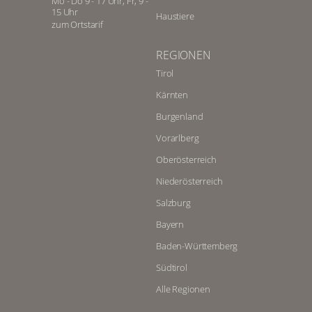
Mo - Do 9 - 17 Uhr, Fr, 9 -
15 Uhr
Haustiere
zum Ortstarif
REGIONEN
Tirol
Kärnten
Burgenland
Vorarlberg
Oberösterreich
Niederösterreich
Salzburg
Bayern
Baden-Württemberg
Südtirol
Alle Regionen