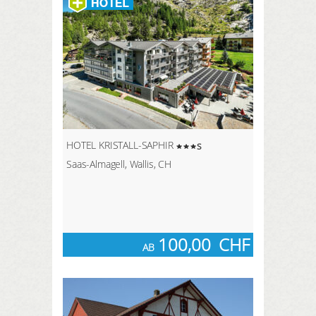
HOTEL KRISTALL-SAPHIR
s
Saas-Almagell, Wallis, CH
100,00
CHF
AB