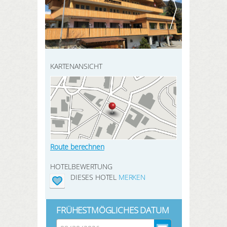
HIER REGISTRIEREN
ANMELDEN
SUCHEN
KARTENANSICHT
Route berechnen
HOTELBEWERTUNG
DIESES HOTEL
MERKEN
FRÜHESTMÖGLICHES DATUM