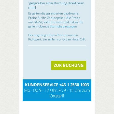
gegenüber einer Buchung direkt beim
*
Hotel
Es gelten die garantierten daydreams-
Preise für Ihr Genusspaket. Alle Preise
inkl. MwSt., exkl. Kurtaxen und Extras. Es
gelten folgende
Stornobedingungen
.
Der angezeigte Euro-Preis ist nur ein
Richtwert. Sie zahlen vor Ort im Hotel CHF.
ZUR BUCHUNG
KUNDENSERVICE
+43 1 2530 1003
Mo - Do 9 - 17 Uhr, Fr, 9 - 15 Uhr zum
Ortstarif