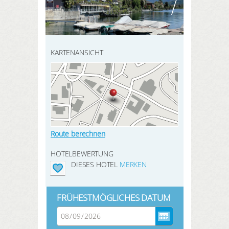
HIER REGISTRIEREN
ANMELDEN
SUCHEN
KARTENANSICHT
Route berechnen
HOTELBEWERTUNG
DIESES HOTEL
MERKEN
FRÜHESTMÖGLICHES DATUM