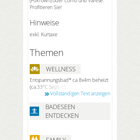
(FoxTown) oder Como und Varese.
Profitieren Sie!
Hinweise
exkl. Kurtaxe
Themen
WELLNESS
Entspannungsbad* ca 8x4m beheizt
(ca.33°C Sept-15. Juni ca.) zum
Vollständigen Text anzeigen
Entspannen mit Wassermassagen
und Seeblick Wellness-Oase* mit
BADESEEN
finnischer Sauna, Dampfbad,
Kaltwasserbecken und Relax-Zone
ENTDECKEN
mit Seeblick *beide nur mit
Vorreservierung und gegen Gebühr
/max. 4-5 Pers- gleichzeitig, fast wie
FAMILY