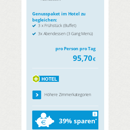
Genusspaket im Hotel zu
begleichen:
3 x Frühstück (Buffet)
3x Abendessen (3 Gang Menü)
pro Person pro Tag
95,70
€
Höhere Zimmerkategorien
i
39% sparen
*