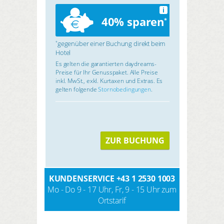
i
40% sparen
*
gegenüber einer Buchung direkt beim
*
Hotel
Es gelten die garantierten daydreams-
Preise für Ihr Genusspaket. Alle Preise
inkl. MwSt., exkl. Kurtaxen und Extras. Es
gelten folgende
Stornobedingungen
.
ZUR BUCHUNG
KUNDENSERVICE
+43 1 2530 1003
Mo - Do 9 - 17 Uhr, Fr, 9 - 15 Uhr zum
Ortstarif