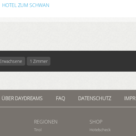
HOTEL ZUM SCHWAN
 Erwachsene
1 Zimmer
ÜBER DAYDREAMS
FAQ
DATENSCHUTZ
IMP
REGIONEN
SHOP
Tirol
Hotelscheck