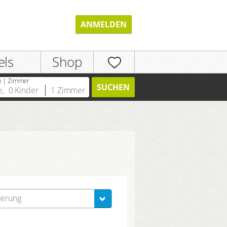
ANMELDEN
els
Shop
e | Zimmer
SUCHEN
e
,
0
Kinder
1
Zimmer
REGISTRIEREN
ierung