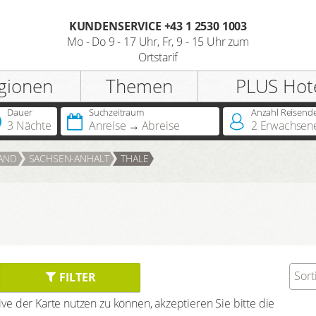
KUNDENSERVICE +43 1 2530 1003
Mo - Do 9 - 17 Uhr, Fr, 9 - 15 Uhr zum
Registrieren
Ortstarif
gionen
Themen
PLUS Hot
Anrede
Dauer
Suchzeitraum
Anzahl Reisend
3 Nächte
Anreise
Abreise
2
Erwachsen
Sie besitzen bereits eine
AND
SACHSEN-ANHALT
THALE
Jahreskarte?
Sie besitzen bereits einen
Hotelscheck?
Sort
FILTER
e der Karte nutzen zu können, akzeptieren Sie bitte die