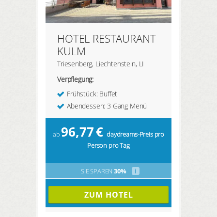
HOTEL RESTAURANT
KULM
Triesenberg, Liechtenstein, LI
Verpflegung:
Frühstück: Buffet
Abendessen: 3 Gang Menü
96,77
€
ab
daydreams-Preis pro
Person pro Tag
SIE SPAREN
30%
i
ZUM HOTEL