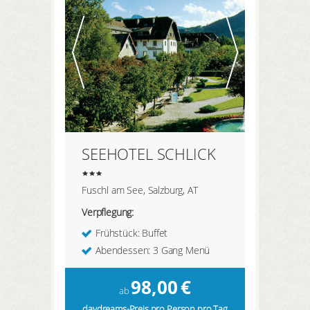
HIER REGISTRIEREN
ANMELDEN
SEEHOTEL SCHLICK
Fuschl am See, Salzburg, AT
Verpflegung:
Frühstück: Buffet
Abendessen: 3 Gang Menü
98,00
€
ab
daydreams-Preis pro Person pro Tag