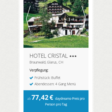
HIER REGISTRIEREN
ANMELDEN
HOTEL CRISTAL
Braunwald, Glarus, CH
Verpflegung:
Frühstück: Buffet
Abendessen: 4 Gang Menü
77,42
€
ab
daydreams-Preis pro
Person pro Tag