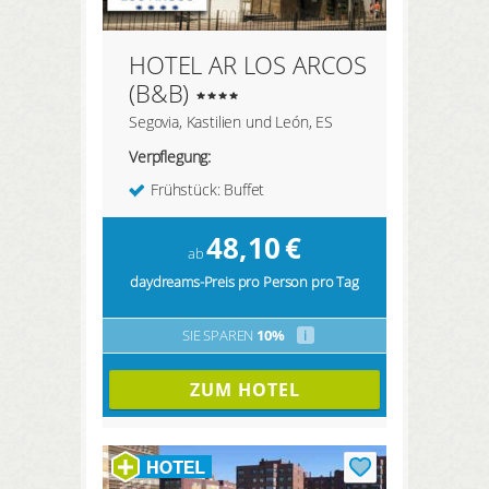
HOTEL AR LOS ARCOS
(B&B)
Segovia, Kastilien und León, ES
Verpflegung:
Frühstück: Buffet
48,10
€
ab
daydreams-Preis pro Person pro Tag
SIE SPAREN
10%
i
ZUM HOTEL