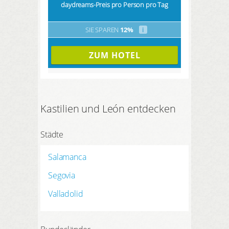
daydreams-Preis pro Person pro Tag
SIE SPAREN
12%
i
ZUM HOTEL
Kastilien und León entdecken
Städte
Salamanca
Segovia
Valladolid