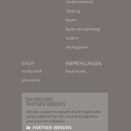
Niederösterreich
Salzburg
Bayern
Baden-Württemberg
Südtirol
Alle Regionen
SHOP
EMPFEHLUNGEN
Hotelscheck
Neue Hotels
Jahreskarte
DAYDREAMS
PARTNER WERDEN
Werden sie jetzt Hotelpartner von daydreams
und profitieren Sie von unserer Kompetenz
und unserem Netzwerk.
PARTNER WERDEN