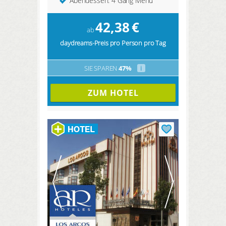
Abendessen: 4 Gang Menü
42,38
€
ab
daydreams-Preis pro Person pro Tag
SIE SPAREN
47%
i
ZUM HOTEL