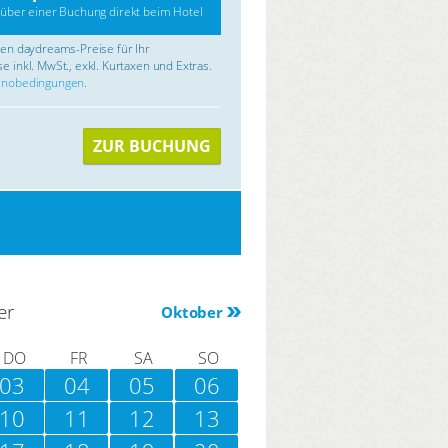
über einer Buchung direkt beim Hotel
rten daydreams-Preise für Ihr
e inkl. MwSt., exkl. Kurtaxen und Extras.
rnobedingungen
.
ZUR BUCHUNG
er
Oktober
DO
FR
SA
SO
03
04
05
06
10
11
12
13