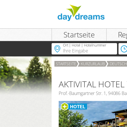
Einloggen
Startseite
Re
Ort | Hotel | Hotelnummer
STARTSEITE
KURZURLAUB
DEUTSCH
ANMELDEN
Passwort vergessen?
AKTIVITAL HOTEL
Prof.-Baumgartner Str. 1
,
94086
Ba