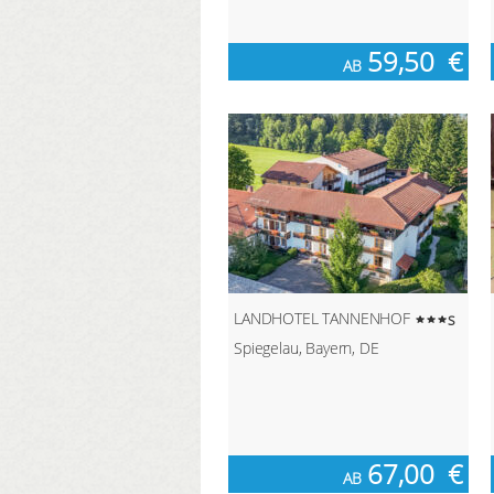
59,50
€
AB
LANDHOTEL TANNENHOF
s
Spiegelau, Bayern, DE
67,00
€
AB