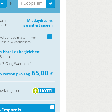
1 Doppelzimmer
IN
ngen
Mit daydreams
ne in
garantiert sparen
i
daydreams beinhaltet immer
rühstück & Abendessen.
 Hotel zu begleichen:
Buffet)
 (3 Gang Wahlmenü)
65,00
€
o Person pro Tag
erkategorien
i
 Ersparnis