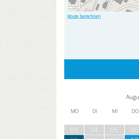
Route berechnen
Augu
MO
DI
MI
DO
03
04
05
06