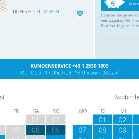
gegen
DIESES HOTEL
MERKEN
Es gelten die garantie
Genusspaket. Alle Preis
Es gelten folgende
Sto
KUNDENSERVICE +43 1 2530 1003
Mo - Do 9 - 17 Uhr, Fr, 9 - 15 Uhr zum Ortstarif
st
Septemb
FR
SA
SO
MO
DI
MI
01
02
01
02
07
08
09
07
08
09