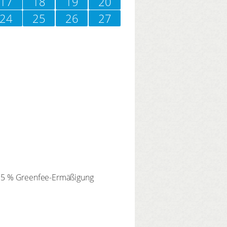
17
18
19
20
24
25
26
27
25 % Greenfee-Ermäßigung