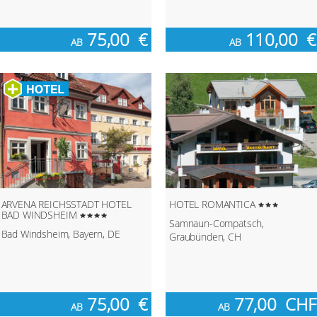
75,00
€
110,00
€
AB
AB
ARVENA REICHSSTADT HOTEL
HOTEL ROMANTICA
BAD WINDSHEIM
Samnaun-Compatsch,
Bad Windsheim, Bayern, DE
Graubünden, CH
75,00
€
77,00
CHF
AB
AB