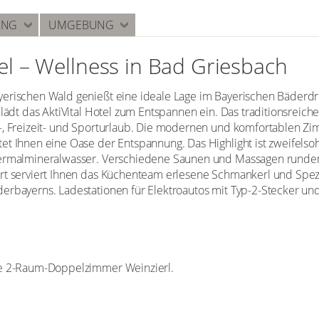
UNG
UMGEBUNG
tel – Wellness in Bad Griesbach
erischen Wald genießt eine ideale Lage im Bayerischen Bäderdrei
 lädt das AktiVital Hotel zum Entspannen ein. Das traditionsreic
-, Freizeit- und Sporturlaub. Die modernen und komfortablen Zi
et Ihnen eine Oase der Entspannung. Das Highlight ist zweifels
Thermalmineralwasser. Verschiedene Saunen und Massagen runde
rt serviert Ihnen das Küchenteam erlesene Schmankerl und Spezia
erbayerns. Ladestationen für Elektroautos mit Typ-2-Stecker und
ie 2-Raum-Doppelzimmer Weinzierl.