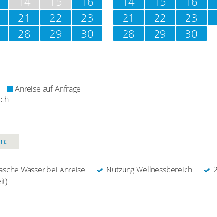
14
15
16
14
15
16
21
22
23
21
22
23
28
29
30
28
29
30
Anreise auf Anfrage
ich
n:
lasche Wasser bei Anreise
Nutzung Wellnessbereich
it)