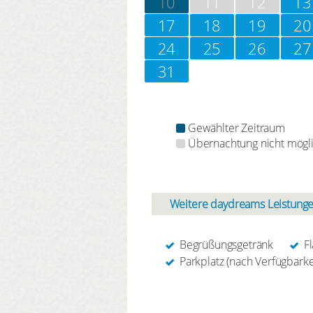
10
11
12
13
17
18
19
20
24
25
26
27
31
Gewählter Zeitraum
Übernachtung nicht mögl
Weitere daydreams Leistunge
Begrüßungsgetränk
F
Parkplatz (nach Verfügbarke