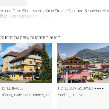
en und Genießen – so empfängt Sie der Spa- und Beautybereich i
albad. Das originale Bad Griesbacher Thermalmineralwasser wirk
es Wassers und tanken Sie Energie und Wärme. Der Saunabereich m
Infrarotwärmekabine lädt zu genussreicher Entspannung ein. Im
s- oder Beautyanwendungen, um das Wohlangebot abzurunden.
ebucht haben, buchten auch:
HOTEL TRAUBE
HOTEL ZUM GOURMET
Loßburg, Baden-Württemberg, DE
Seefeld, Tirol, AT