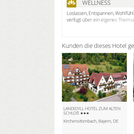
WELLNESS
Loslassen, Entspannen, Wohlfühl
verfügt über ein eigenes Therm
Nutzen Sie die heilsame Kraft d
Kräutersauna und Physiotherm®-
noch die vielseitigen Wellnes
Kunden die dieses Hotel g
LANDIDYLL HOTEL ZUM ALTEN
SCHLOß
Kirchensittenbach, Bayern, DE