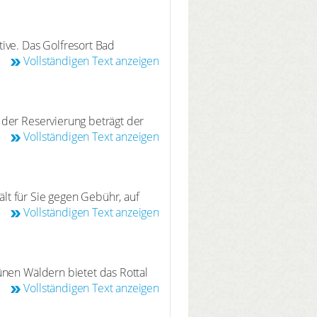
ive. Das Golfresort Bad
Übungsanlagen. Das gesamte
Vollständigen Text anzeigen
lative noch zu verdeutlichen,
clubs eine Greenfee-Ermäßigung
 die Kleinsten bietet die
 der Reservierung beträgt der
d für jeden Golfer eine schöne
Weinzierl möglich.
Vollständigen Text anzeigen
d die idyllische bayerische
lt für Sie gegen Gebühr, auf
 der Gruppe, gemütlich E-Biken
Vollständigen Text anzeigen
inen Sehenswürdigkeiten und der
 Apfel-Radl-Weg, Strecken
chen und Kulturstätten laden zu
ünen Wäldern bietet das Rottal
riesbach und die Region.
Vollständigen Text anzeigen
r erkunden.