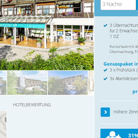
3 Nächte
3 Übernachtu
für 2 Erwachse
1 DZ
Kurzurlaub mit 
Übernachtung, F
Genusspaket im
3 x Frühstück (
3x Abendessen
pr
HOTELBEWERTUNG
Höhere Zimm
31%