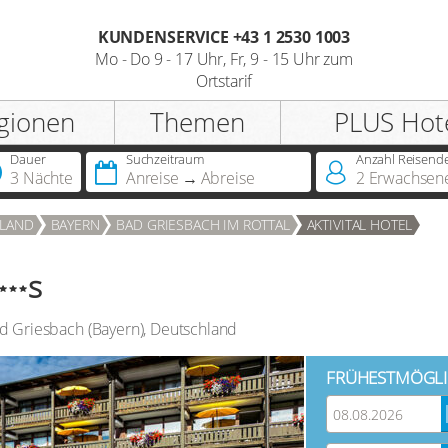
KUNDENSERVICE +43 1 2530 1003
Mo - Do 9 - 17 Uhr, Fr, 9 - 15 Uhr zum
Registrieren
Ortstarif
gionen
Themen
PLUS Hot
Anrede
Dauer
Suchzeitraum
Anzahl Reisend
3 Nächte
Anreise
Abreise
2
Erwachsen
Sie besitzen bereits eine
LAND
BAYERN
BAD GRIESBACH IM ROTTAL
AKTIVITAL HOTEL
Jahreskarte?
s
Sie besitzen bereits einen
Hotelscheck?
d Griesbach
(
Bayern
),
Deutschland
FRÜHESTMÖGLI