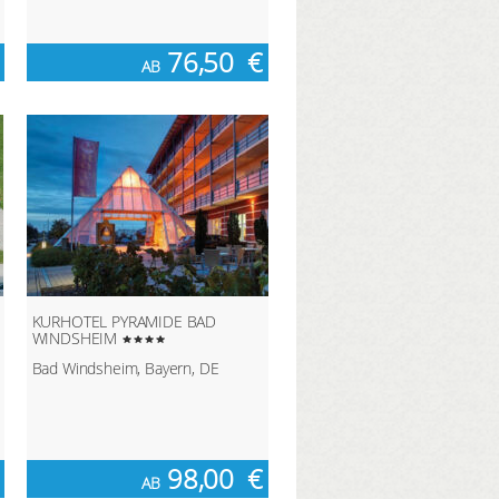
76,50
€
AB
KURHOTEL PYRAMIDE BAD
WINDSHEIM
Bad Windsheim, Bayern, DE
98,00
€
AB