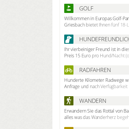
GOLF
Willkommen in Europas Golf-Para
Griesbach bietet Ihnen fünf 18-
Resort ist absolut harmonisch in
finden Sie hier die größte Golfs
HUNDEFREUNDLIC
bis 25%. Drei der Plätze wurden
Ihr vierbeiniger Freund ist in 
Gemeinde einen 6-Loch-Kindergo
Preis 15 Euro pro Hund/Nacht (o
Herausforderung. Zu den technis
Landschaft die perfekten Bedin
RADFAHREN
Hunderte Kilometer Radwege wart
Anfrage und nach Verfügbarkeit 
mit der Lächel-Garantie oder M
abwechslungsreichen Landschaf
WANDERN
entlang der Flüsse Rott, Inn und
Erwandern Sie das Rottal von Ba
Radtouren ein.
alles was das Wanderherz begeh
Landschaft, Kulturstätten und S