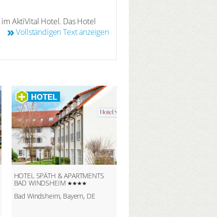
m AktiVital Hotel. Das Hotel
t wohltuend und heilsam.
Vollständigen Text anzeigen
it klassischer finnischer,
 Anschluss nutzen Sie dann
HOTEL SPÄTH & APARTMENTS
BAD WINDSHEIM
Bad Windsheim, Bayern, DE