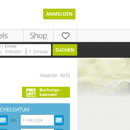
ANMELDEN
els
Shop
e | Zimmer
SUCHEN
e
,
0
Kinder
1
Zimmer
Hotel-Nr. 4333
REGISTRIEREN
Buchungs-
kalender
CHES DATUM
BIS