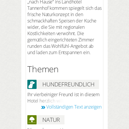
„nach Hause“ ins Landhotel
Tannenhof kommen spiegelt sich das
frische Naturkonzept in den
schmackhaften Speisen der Küche
wider, die Sie mit regionalen
Köstlichkeiten verwöhnt. Die
gemütlich eingerichteten Zimmer
runden das Wohlfühl-Angebot ab
und laden zum Entspannen ein.
Themen
HUNDEFREUNDLICH
Ihr vierbeiniger Freund ist in diesem
Hotel herzlich willkommen. Nach
Vollständigen Text anzeigen
vorheriger Anmeldung bei der
Reservierung beträgt der Preis 8 €
NATUR
pro Hund/Nacht (ohne Futter). Ihr
Hund darf Sie nicht ins Restaurant