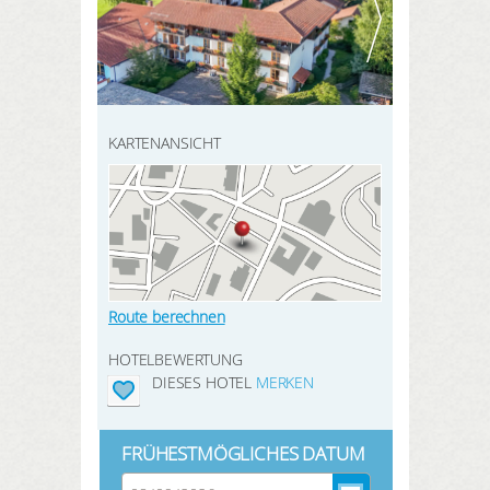
HIER REGISTRIEREN
ANMELDEN
SUCHEN
KARTENANSICHT
Route berechnen
HOTELBEWERTUNG
DIESES HOTEL
MERKEN
FRÜHESTMÖGLICHES DATUM