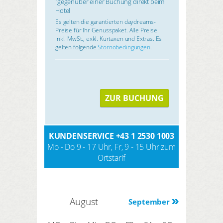
gegenüber einer Buchung direkt beim
*
Hotel
Es gelten die garantierten daydreams-
Preise für Ihr Genusspaket. Alle Preise
inkl. MwSt., exkl. Kurtaxen und Extras. Es
gelten folgende
Stornobedingungen
.
ZUR BUCHUNG
KUNDENSERVICE
+43 1 2530 1003
Mo - Do 9 - 17 Uhr, Fr, 9 - 15 Uhr zum
Ortstarif
August
September