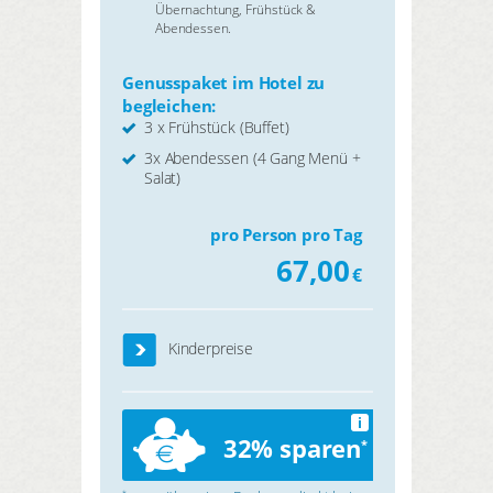
Übernachtung, Frühstück &
Abendessen.
Genusspaket im Hotel zu
begleichen:
3 x Frühstück (Buffet)
3x Abendessen (4 Gang Menü +
Salat)
pro Person pro Tag
67,00
€
Kinderpreise
i
32% sparen
*