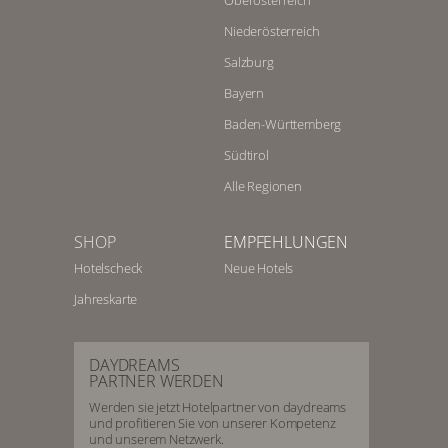
Oberösterreich
Niederösterreich
Salzburg
Bayern
Baden-Württemberg
Südtirol
Alle Regionen
SHOP
EMPFEHLUNGEN
Hotelscheck
Neue Hotels
Jahreskarte
DAYDREAMS
PARTNER WERDEN
Werden sie jetzt Hotelpartner von daydreams
und profitieren Sie von unserer Kompetenz
und unserem Netzwerk.