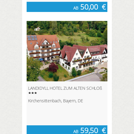
50,00
€
AB
LANDIDYLL HOTEL ZUM ALTEN SCHLOß
Kirchensittenbach, Bayern, DE
59,50
€
AB