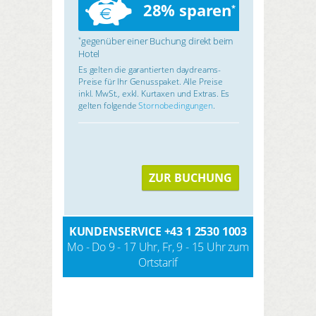
28% sparen
*
gegenüber einer Buchung direkt beim
*
Hotel
Es gelten die garantierten daydreams-
Preise für Ihr Genusspaket. Alle Preise
inkl. MwSt., exkl. Kurtaxen und Extras. Es
gelten folgende
Stornobedingungen
.
ZUR BUCHUNG
KUNDENSERVICE
+43 1 2530 1003
Mo - Do 9 - 17 Uhr, Fr, 9 - 15 Uhr zum
Ortstarif