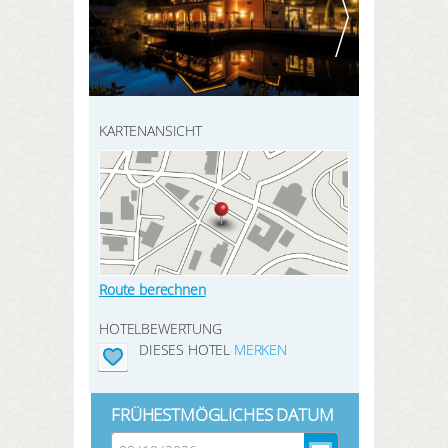
HIER REGISTRIEREN
ANMELDEN
SUCHEN
KARTENANSICHT
Route berechnen
HOTELBEWERTUNG
DIESES HOTEL
MERKEN
FRÜHESTMÖGLICHES DATUM