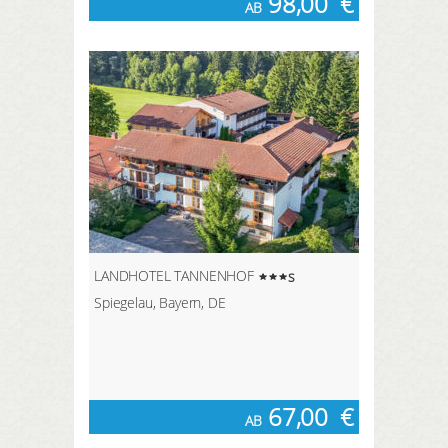
98,00
€
AB
LANDHOTEL TANNENHOF
s
Spiegelau, Bayern, DE
67,00
€
AB