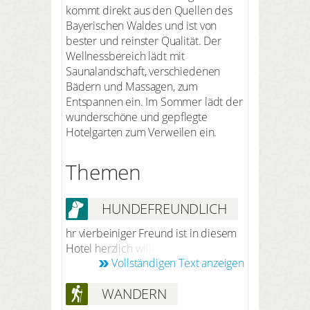
kommt direkt aus den Quellen des
Bayerischen Waldes und ist von
bester und reinster Qualität. Der
Wellnessbereich lädt mit
Saunalandschaft, verschiedenen
Bädern und Massagen, zum
Entspannen ein. Im Sommer lädt der
wunderschöne und gepflegte
Hotelgarten zum Verweilen ein.
Themen
HUNDEFREUNDLICH
hr vierbeiniger Freund ist in diesem
Hotel herzlich willkommen. Nach
Vollständigen Text anzeigen
vorheriger Anmeldung bei der
Reservierung beträgt der Preis 12 €
WANDERN
pro Hund/Nacht (ohne Futter). Ihr
Hund darf Sie in alle öffentlichen