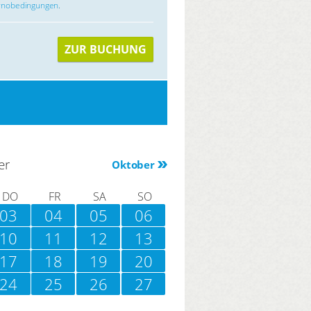
rnobedingungen
.
ZUR BUCHUNG
er
Oktober
DO
FR
SA
SO
03
04
05
06
10
11
12
13
17
18
19
20
24
25
26
27