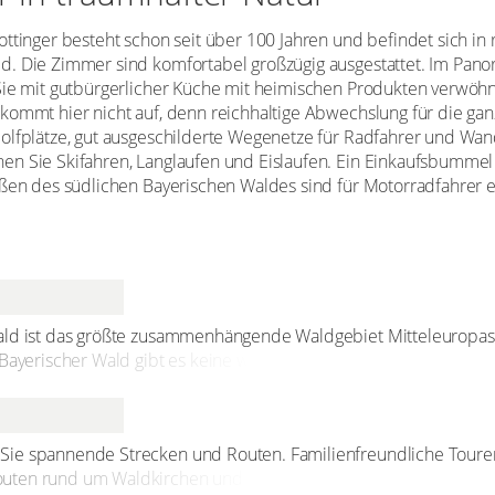
ttinger besteht schon seit über 100 Jahren und befindet sich in 
d. Die Zimmer sind komfortabel großzügig ausgestattet. Im Pan
Sie mit gutbürgerlicher Küche mit heimischen Produkten verwöhn
kommt hier nicht auf, denn reichhaltige Abwechslung für die ganz
olfplätze, gut ausgeschilderte Wegenetze für Radfahrer und Wan
n Sie Skifahren, Langlaufen und Eislaufen. Ein Einkaufsbummel 
raßen des südlichen Bayerischen Waldes sind für Motorradfahrer
ld ist das größte zusammenhängende Waldgebiet Mitteleuropas. H
 Bayerischer Wald gibt es keine wirtschaftliche Nutzung mehr. D
sse suchen sich ihren eigenen Lauf durch die Natur. Hier können
Wald entsteht und wie er sich regeneriert. Im großen Tierfreig
 heimische Tiere in großräumigen Gehegen beobachten und ihr
ie spannende Strecken und Routen. Familienfreundliche Touren 
uten rund um Waldkirchen und spannende Strecken für Mountai