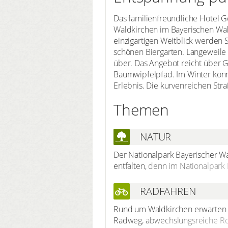
Das familienfreundliche Hotel Go
Waldkirchen im Bayerischen Wal
einzigartigen Weitblick werden 
schönen Biergarten. Langeweile 
über. Das Angebot reicht über G
Baumwipfelpfad. Im Winter könne
Erlebnis. Die kurvenreichen St
Themen
NATUR
Der Nationalpark Bayerischer Wa
entfalten, denn im Nationalpark
ungestört und die Bäche und Flü
Holzstegen erfahren, wie neuer 
RADFAHREN
mehrstündigen Waldspaziergang
Rund um Waldkirchen erwarten S
Bergwald kennenlernen.
Radweg, abwechslungsreiche Ro