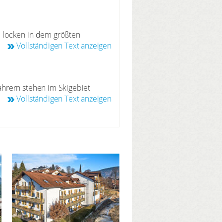
e locken in dem größten
n, vom gemütlichen
Vollständigen Text anzeigen
der Sie starten auf einem der
nnen sie auf gut markierten,
ahrern stehen im Skigebiet
speziell für Snowboarder
Vollständigen Text anzeigen
oipennetz des Bayerischen
nter- oder