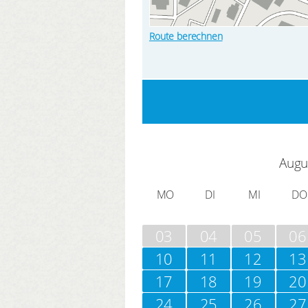
Route berechnen
Augu
MO
DI
MI
DO
03
04
05
06
10
11
12
13
17
18
19
20
24
25
26
27