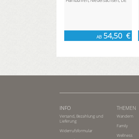
Hambühren, Niedersachsen, DE
54,50
€
AB
INFO
THEMEN
Versand, Bezahlung und
Wandern
Lieferung
Family
Widerrufsformular
Wellness