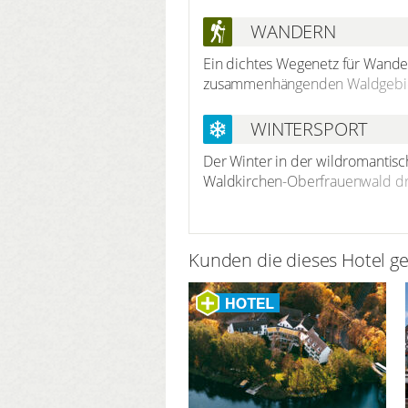
der Radwege sorgt dafür, dass f
WANDERN
Ein dichtes Wegenetz für Wande
zusammenhängenden Waldgebiet 
Waldspaziergang bis zur ausgede
umliegenden Wanderwege mit att
WINTERSPORT
zum Teil einsamen Wegen und W
Der Winter in der wildromantisc
Waldkirchen-Oberfrauenwald dre
errichtet. In Waldkirchen warte
Waldes angebunden sind. Eislauf
Schneeschuhwanderung sind gena
Kunden die dieses Hotel g