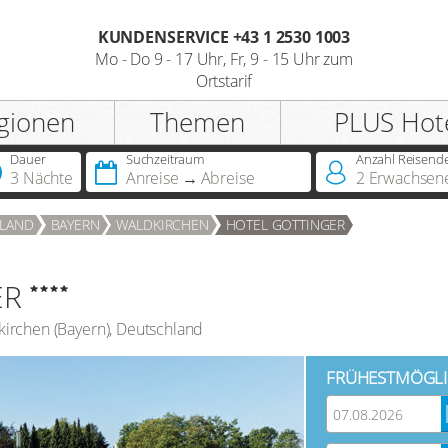
KUNDENSERVICE +43 1 2530 1003
Mo - Do 9 - 17 Uhr, Fr, 9 - 15 Uhr zum
Registrieren
Ortstarif
gionen
Themen
PLUS Hot
Anrede
Dauer
Suchzeitraum
Anzahl Reisend
3 Nächte
Anreise
Abreise
2
Erwachsen
Sie besitzen bereits eine
LAND
BAYERN
WALDKIRCHEN
HOTEL GOTTINGER
Jahreskarte?
ER
Sie besitzen bereits einen
Hotelscheck?
kirchen
(
Bayern
),
Deutschland
FRÜHESTMÖGLI