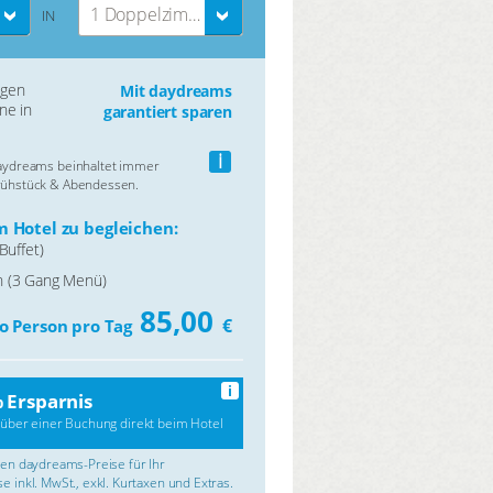
1 Doppelzimmer
IN
ngen
Mit daydreams
ne in
garantiert sparen
i
daydreams beinhaltet immer
rühstück & Abendessen.
 Hotel zu begleichen:
Buffet)
 (3 Gang Menü)
85,00
€
o Person pro Tag
i
 Ersparnis
über einer Buchung direkt beim Hotel
rten daydreams-Preise für Ihr
e inkl. MwSt., exkl. Kurtaxen und Extras.