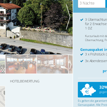
3 Nächte
3 Übernachtu
für 2 Erwachse
1 DZ
Kurzurlaub mit 
Übernachtung, F
Genusspaket im
3 x Frühstück (
3x Abendessen
pr
HOTELBEWERTUNG
32%
gegen
Es gelten die garantie
Genusspaket. Alle Preis