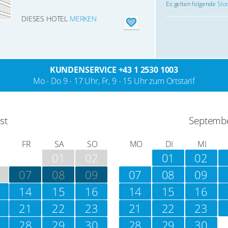
Es gelten folgende
Sto
DIESES HOTEL
MERKEN
KUNDENSERVICE +43 1 2530 1003
Mo - Do 9 - 17 Uhr, Fr, 9 - 15 Uhr zum Ortstarif
st
Septemb
FR
SA
SO
MO
DI
MI
01
02
01
02
07
08
09
07
08
09
14
15
16
14
15
16
21
22
23
21
22
23
28
29
30
28
29
30