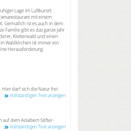
ruhiger Lage im Luftkurort
oramarestaurant mit einem
t. Gemütlich ist es auch in dem
e Familie gibt es das ganze Jahr
derer, Kletterwald und einen
in Waldkirchen ist immer ein
 eine Herausforderung.
ier darf sich die Natur frei
ie Wälder wachsen somit
Vollständigen Text anzeigen
 Sie auf leicht begehbaren
elände können Besucher auf einem
e ökologische Bedeutung im
auf dem Adalbert-Stifter-
nbike-Freaks: die Topographie
Vollständigen Text anzeigen