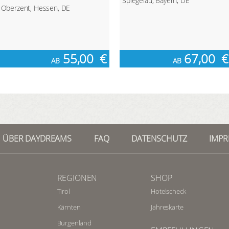
Spiegelau, Bayern, DE
Oberzent, Hessen, DE
55,00
€
67,00
€
AB
AB
ÜBER DAYDREAMS
FAQ
DATENSCHUTZ
IMP
REGIONEN
SHOP
Tirol
Hotelscheck
Kärnten
Jahreskarte
Burgenland