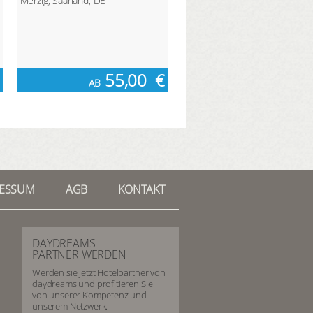
Merzig, Saarland, DE
55,00
€
AB
RESSUM
AGB
KONTAKT
DAYDREAMS
PARTNER WERDEN
Werden sie jetzt Hotelpartner von
daydreams und profitieren Sie
von unserer Kompetenz und
unserem Netzwerk.