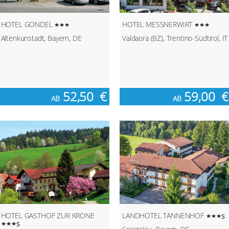
HOTEL GONDEL
HOTEL MESSNERWIRT
Altenkunstadt, Bayern, DE
Valdaora (BZ), Trentino-Südtirol, IT
52,50
€
59,00
€
AB
AB
HOTEL GASTHOF ZUR KRONE
LANDHOTEL TANNENHOF
s
s