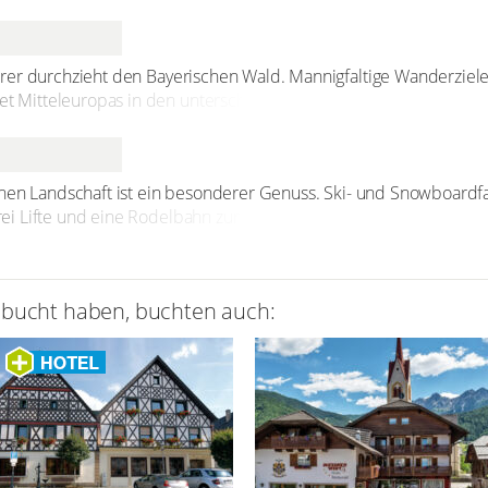
ür jeden Geschmack und Anspruch die richtige Tour dabei ist.
rer durchzieht den Bayerischen Wald. Mannigfaltige Wanderziel
Mitteleuropas in den unterschiedlichsten Schwierigkeitsgrade
hnten Tagestour. Entweder Sie laufen direkt vom Hotel aus los o
raktiven Zielen, wie zum Beispiel dem Großen Arber. Überall kö
aldpfaden den Alltag vergessen und die Natur genießen.
hen Landschaft ist ein besonderer Genuss. Ski- und Snowboardf
i Lifte und eine Rodelbahn zur Verfügung, der Fun-Park wurde 
n auf Sie 35 Kilometer bestgespurte Loipen, die in das gesamte L
en und Eisstockschießen können Sie in der Karoli-Halle. Eine Wi
uso ein Highlight wie eine Rodel- oder Pferdeschlittenfahrt.
ebucht haben, buchten auch: