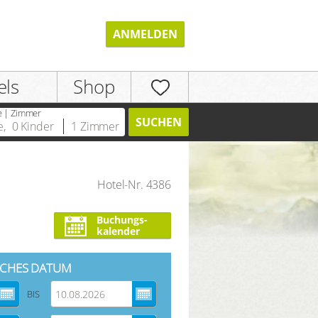
ANMELDEN
els
Shop
e | Zimmer
SUCHEN
e
,
0
Kinder
1
Zimmer
Hotel-Nr. 4386
REGISTRIEREN
Buchungs-
kalender
CHES DATUM
BIS