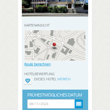
HIER REGISTRIEREN
ANMELDEN
SUCHEN
KARTENANSICHT
Route berechnen
HOTELBEWERTUNG
DIESES HOTEL
MERKEN
FRÜHESTMÖGLICHES DATUM