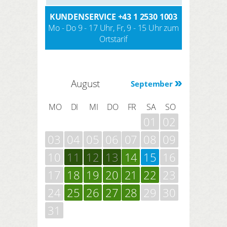
KUNDENSERVICE
+43 1 2530 1003
Mo - Do 9 - 17 Uhr, Fr, 9 - 15 Uhr zum
Ortstarif
August
September
MO
DI
MI
DO
FR
SA
SO
01
02
03
04
05
06
07
08
09
10
11
12
13
14
15
16
17
18
19
20
21
22
23
24
25
26
27
28
29
30
31