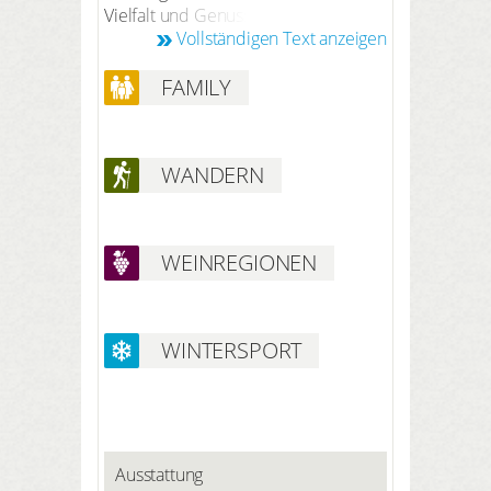
Vielfalt und Genuss stehen im
Vollständigen Text anzeigen
Mittelpunkt der Krone. Bei der
Zubereitung unserer Speisen legen
FAMILY
wir grossen Wert auf heimische
Erzeuger, regionale Produkte, kurze
Transportwege und natürlich
hervorragende Qualität. Probieren
WANDERN
Sie alles! Sie werden begeistert sein!
WEINREGIONEN
WINTERSPORT
Ausstattung