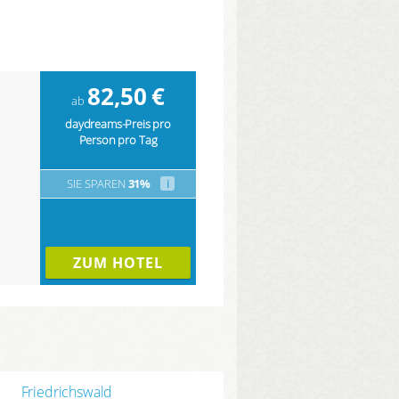
82,50
€
ab
daydreams-Preis pro
Person pro Tag
SIE SPAREN
31%
i
ZUM HOTEL
Friedrichswald