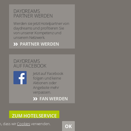
DAYDREAMS
PARTNER WERDEN
Werden sie jetzt Hotelpartner von
daydreams und profitieren Sie
von unserer Kompetenz und
unserem Netzwerk.
PARTNER WERDEN
DAYDREAMS
AUF FACEBOOK
Jetzt auf Facebook
folgen und keine
Aktionen oder
Angebote mehr
verpassen.
FAN WERDEN
ZUM HOTELSERVICE
n, dass wir
Cookies
verwenden.
OK