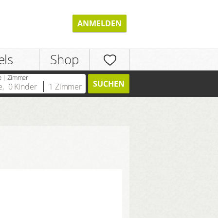
ANMELDEN
els
Shop
e | Zimmer
SUCHEN
e
,
0
Kinder
1
Zimmer
REGISTRIEREN