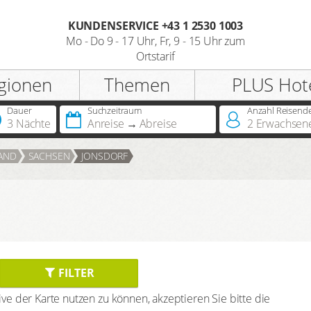
KUNDENSERVICE +43 1 2530 1003
Mo - Do 9 - 17 Uhr, Fr, 9 - 15 Uhr zum
Registrieren
Ortstarif
gionen
Themen
PLUS Hot
Anrede
Dauer
Suchzeitraum
Anzahl Reisend
3 Nächte
Anreise
Abreise
2
Erwachsen
Sie besitzen bereits eine
AND
SACHSEN
JONSDORF
Jahreskarte?
Sie besitzen bereits einen
Hotelscheck?
FILTER
e der Karte nutzen zu können, akzeptieren Sie bitte die