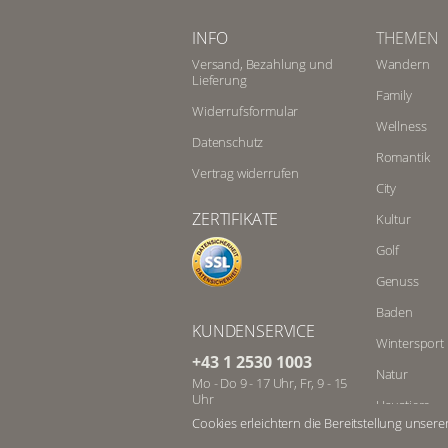
INFO
THEMEN
Versand, Bezahlung und
Wandern
Lieferung
Family
Widerrufsformular
Wellness
Datenschutz
Romantik
Vertrag widerrufen
City
ZERTIFIKATE
Kultur
Golf
Genuss
Baden
KUNDENSERVICE
Wintersport
+43 1 2530 1003
Natur
Mo - Do 9 - 17 Uhr, Fr, 9 - 15
Uhr
Haustiere
zum Ortstarif
Cookies erleichtern die Bereitstellung unsere