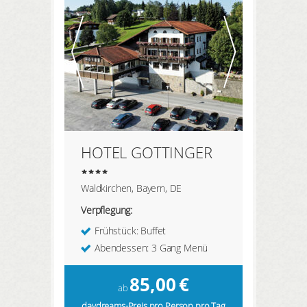
HIER REGISTRIEREN
ANMELDEN
HOTEL GOTTINGER
Waldkirchen, Bayern, DE
Verpflegung:
Frühstück: Buffet
Abendessen: 3 Gang Menü
85,00
€
ab
daydreams-Preis pro Person pro Tag