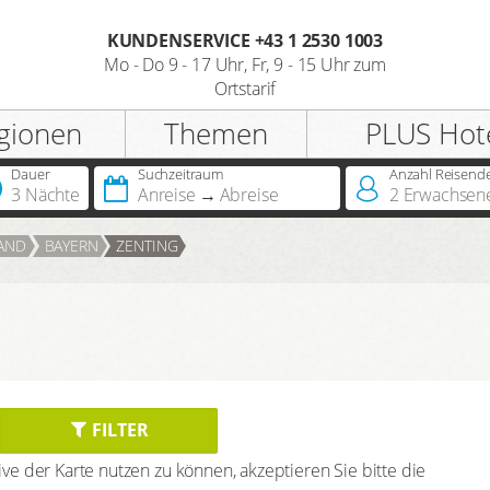
KUNDENSERVICE +43 1 2530 1003
Mo - Do 9 - 17 Uhr, Fr, 9 - 15 Uhr zum
Registrieren
Ortstarif
gionen
Themen
PLUS Hot
Anrede
Dauer
Suchzeitraum
Anzahl Reisend
3 Nächte
Anreise
Abreise
2
Erwachsen
Sie besitzen bereits eine
AND
BAYERN
ZENTING
Jahreskarte?
Sie besitzen bereits einen
Hotelscheck?
FILTER
e der Karte nutzen zu können, akzeptieren Sie bitte die