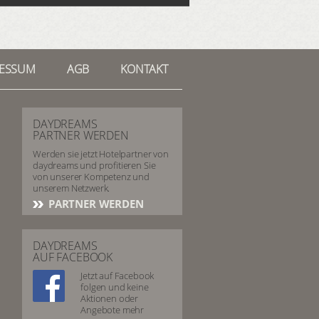
RESSUM
AGB
KONTAKT
DAYDREAMS
PARTNER WERDEN
Werden sie jetzt Hotelpartner von
daydreams und profitieren Sie
von unserer Kompetenz und
unserem Netzwerk.
PARTNER WERDEN
DAYDREAMS
AUF FACEBOOK
Jetzt auf Facebook
folgen und keine
Aktionen oder
Angebote mehr