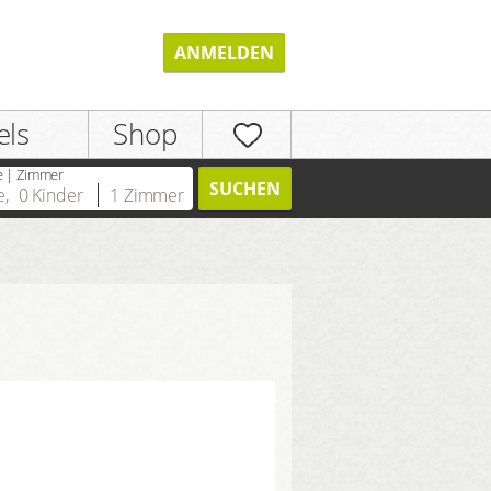
ANMELDEN
els
Shop
e | Zimmer
SUCHEN
e
,
0
Kinder
1
Zimmer
REGISTRIEREN