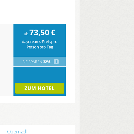
73,50
€
ab
daydreams-Preis pro
Person pro Tag
SIE SPAREN
32%
i
ZUM HOTEL
Obernzell